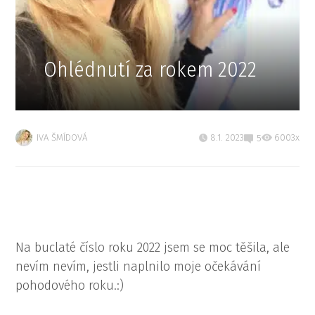
Ohlédnutí za rokem 2022
IVA ŠMÍDOVÁ
8.1. 2023
6003x
5
Na buclaté číslo roku 2022 jsem se moc těšila, ale
nevím nevím, jestli naplnilo moje očekávání
pohodového roku.:)