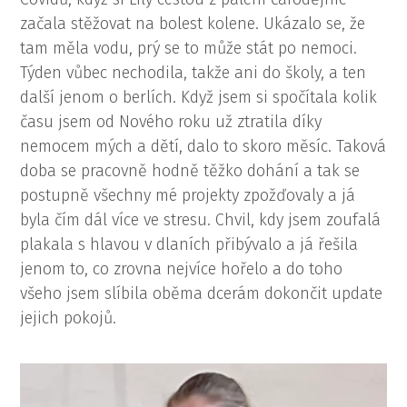
začala stěžovat na bolest kolene. Ukázalo se, že
tam měla vodu, prý se to může stát po nemoci.
Týden vůbec nechodila, takže ani do školy, a ten
další jenom o berlích. Když jsem si spočítala kolik
času jsem od Nového roku už ztratila díky
nemocem mých a dětí, dalo to skoro měsíc. Taková
doba se pracovně hodně těžko dohání a tak se
postupně všechny mé projekty zpožďovaly a já
byla čím dál více ve stresu. Chvil, kdy jsem zoufalá
plakala s hlavou v dlaních přibývalo a já řešila
jenom to, co zrovna nejvíce hořelo a do toho
všeho jsem slíbila oběma dcerám dokončit update
jejich pokojů.