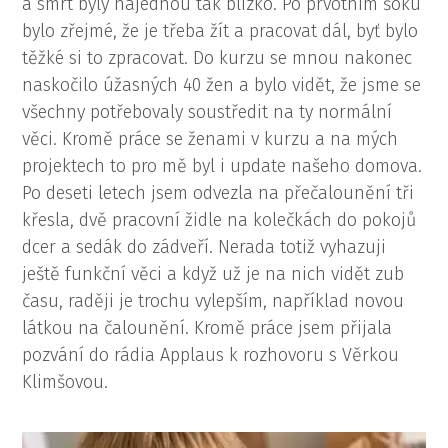
a smrt byly najednou tak blízko. Po prvotním šoku
bylo zřejmé, že je třeba žít a pracovat dál, byť bylo
těžké si to zpracovat. Do kurzu se mnou nakonec
naskočilo úžasných 40 žen a bylo vidět, že jsme se
všechny potřebovaly soustředit na ty normální
věci.
Kromě práce se ženami v kurzu a na mých
projektech to pro mě byl i update našeho domova.
Po
deseti letech jsem odvezla na přečalounění tři
křesla, dvě pracovní židle na kolečkách do pokojů
dcer a sedák do zádveří. Nerada totiž vyhazuji
ještě funkční věci a když už je na nich vidět zub
času, raději je trochu vylepším, například novou
látkou na čalounění. Kromě práce jsem přijala
pozvání do rádia Applaus k rozhovoru s Věrkou
Klimšovou.