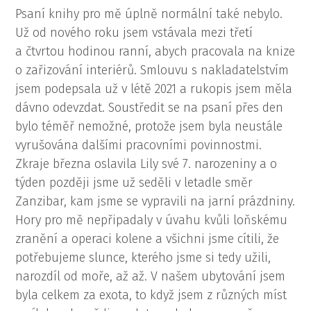
Psaní knihy pro mě úplně normální také nebylo.
Už od nového roku jsem vstávala mezi třetí
a čtvrtou hodinou ranní, abych pracovala na knize
o zařizování interiérů. Smlouvu s nakladatelstvím
jsem podepsala už v létě 2021 a rukopis jsem měla
dávno odevzdat. Soustředit se na psaní přes den
bylo téměř nemožné, protože jsem byla neustále
vyrušována dalšími pracovními povinnostmi.
Zkraje března oslavila Lily své 7. narozeniny a o
týden později jsme už seděli v letadle směr
Zanzibar, kam jsme se vypravili na jarní prázdniny.
Hory pro mě nepřipadaly v úvahu kvůli loňskému
zranění a operaci kolene a všichni jsme cítili, že
potřebujeme slunce, kterého jsme si tedy užili,
narozdíl od moře, až až. V našem ubytování jsem
byla celkem za exota, to když jsem z různých míst