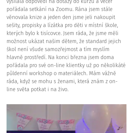
vysílala odpovědi na dotazy do kurzu a večer
pořádala setkání na Zoomu. Rána jsem stále
věnovala knize a jeden den jsme jeli nakoupit
sešity, propisky a lízátka pro děti v místní škole,
kterých bylo k tisícovce. Jsem ráda, že jsme měli
možnost ukázat našim dětem, že standard jejich
škol není všude samozřejmost a tím myslím
hlavně prostředí. Na konci března jsem doma
pořádala pro své on-line klientky už po několikáté
půldenní workshop o materiálech. Mám vážně
ráda, když se mohu s ženami, která znám z on-
line světa potkat i na živo.