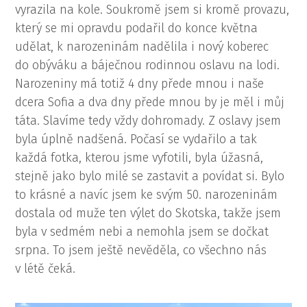
vyrazila na kole. Soukromě jsem si kromě provazu,
který se mi opravdu podařil do konce května
udělat, k narozeninám nadělila i nový koberec
do obýváku a báječnou rodinnou oslavu na lodi.
Narozeniny má totiž 4 dny přede mnou i naše
dcera Sofia a dva dny přede mnou by je měl i můj
táta. Slavíme tedy vždy dohromady. Z oslavy jsem
byla úplně nadšená. Počasí se vydařilo a tak
každá fotka, kterou jsme vyfotili, byla úžasná,
stejně jako bylo milé se zastavit a povídat si. Bylo
to krásné a navíc jsem ke svým 50. narozeninám
dostala od muže ten výlet do Skotska, takže jsem
byla v sedmém nebi a nemohla jsem se dočkat
srpna. To jsem ještě nevěděla, co všechno nás
v létě čeká.