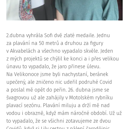
2.dubna vyhrála Sofi dvě zlaté medaile. Jednu
za plavání na 50 metrů a druhou za figury
v Akvabelách a všechno vypadalo skvěle. Jeden
z mých projektů se chýlil ke konci a i přes velikou
únavu to vypadalo, že jaro přinese úlevu.
Na Velikonoce jsme byli nachystaní, beránek
upečený, ale zničeno nic udeřil podruhé Covid
a poslal mě opět do peřin. 26. dubna jsme se
švagrovou už ale zahájily v Motolském rybníku
plavací sezónu. Plavání miluju a drží mě nad
vodou i obrazně, když mám náročné období. Už už
to vypadalo, že se všichni zotavujeme ze dvou
Covidů, když si Lily cestou z pálení čarodějnic