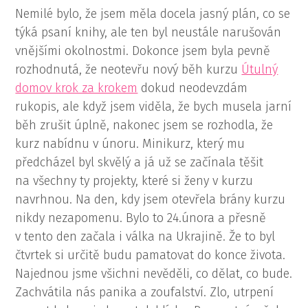
Nemilé bylo, že jsem měla docela jasný plán, co se
týká psaní knihy, ale ten byl neustále narušován
vnějšími okolnostmi. Dokonce jsem byla pevně
rozhodnutá, že neotevřu nový běh kurzu
Útulný
domov krok za krokem
dokud neodevzdám
rukopis, ale když jsem viděla, že bych musela jarní
běh zrušit úplně, nakonec jsem se rozhodla, že
kurz nabídnu v únoru. Minikurz, který mu
předcházel byl skvělý a já už se začínala těšit
na všechny ty projekty, které si ženy v kurzu
navrhnou. Na den, kdy jsem otevřela brány kurzu
nikdy nezapomenu. Bylo to 24.února a přesně
v tento den začala i válka na Ukrajině. Že to byl
čtvrtek si určitě budu pamatovat do konce života.
Najednou jsme všichni nevěděli, co dělat, co bude.
Zachvátila nás panika a zoufalství. Zlo, utrpení