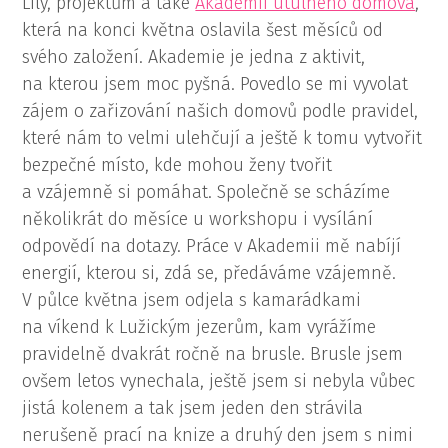
Lily, projektům a také
Akademii útulného domova
,
která na konci května oslavila šest měsíců od
svého založení. Akademie je jedna z aktivit,
na kterou jsem moc pyšná. Povedlo se mi vyvolat
zájem o zařizování našich domovů podle pravidel,
které nám to velmi ulehčují a ještě k tomu vytvořit
bezpečné místo, kde mohou ženy tvořit
a vzájemně si pomáhat. Společně se scházíme
několikrát do měsíce u workshopu i vysílání
odpovědí na dotazy. Práce v Akademii mě nabíjí
energií, kterou si, zdá se, předáváme vzájemně.
V půlce května jsem odjela s kamarádkami
na víkend k Lužickým jezerům, kam vyrážíme
pravidelně dvakrát ročně na brusle. Brusle jsem
ovšem letos vynechala, ještě jsem si nebyla vůbec
jistá kolenem a tak jsem jeden den strávila
nerušeně prací na knize a druhý den jsem s nimi