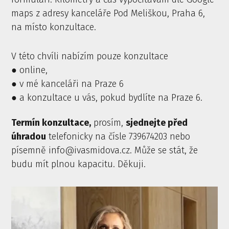
maps z adresy kanceláře Pod Meliškou, Praha 6,
na místo konzultace.
V této chvíli nabízím pouze konzultace
● online,
● v mé kanceláři na Praze 6
● a konzultace u vás, pokud bydlíte na Praze 6.
Termín konzultace,
prosím,
sjednejte před
úhradou
telefonicky na čísle 739674203 nebo
písemně info@ivasmidova.cz. Může se stát, že
budu mít plnou kapacitu. Děkuji.