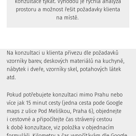
konzultace týkat. Výhodou je rychlá analýza
prostoru a možnost řešit požadavky klienta
na místě.
Na konzultaci u klienta přivezu dle požadavků
vzorníky barev, deskových materiálů na kuchyně,
nábytek i dveře, vzorníky skel, potahových látek
atd.
Pokud potřebujete konzultaci mimo Prahu nebo
více jak 15 minut cesty (jedna cesta pode Google
maps z ulice Pod Meliškou, Praha 6), objednejte
i cestovné a připočítejte čas strávený cestou
k době konzultace, viz položka v objednacím
formuláři. Kilometry a čas vypočítávám dle Google