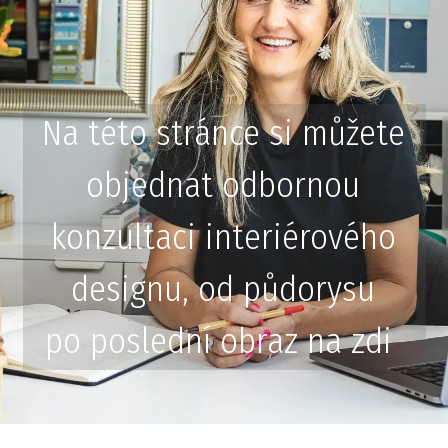
Na této stránce si můžete
objednat odbornou
konzultaci interiérového
designu, od půdorysu
po poslední obraz na zdi