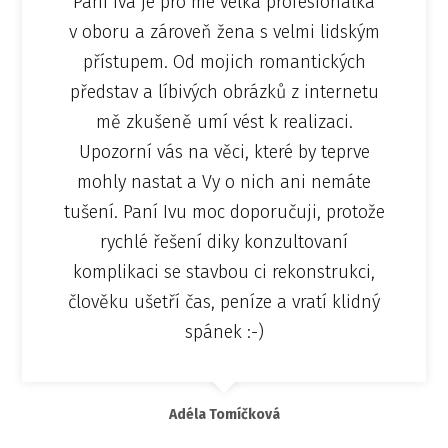
Paní Iva je pro me velká profesionálka
v oboru a zároveň žena s velmi lidským
přístupem. Od mojich romantických
představ a líbivých obrázků z internetu
mě zkušeně umí vést k realizaci.
Upozorní vás na věci, které by teprve
mohly nastat a Vy o nich ani nemáte
tušení. Paní Ivu moc doporučuji, protože
rychlé řešení diky konzultovaní
komplikaci se stavbou ci rekonstrukci,
člověku ušetří čas, peníze a vratí klidný
spánek :-)
Adéla Tomíčková