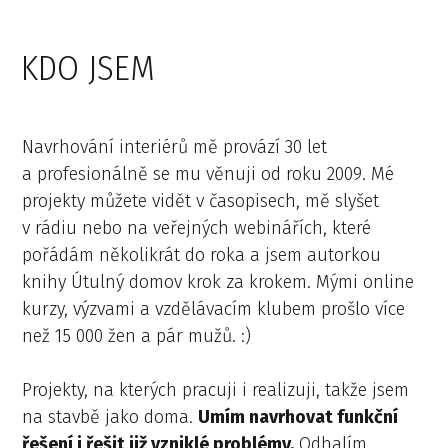
KDO JSEM
Navrhování interiérů mě provází 30 let
a profesionálně se mu věnuji od roku 2009. Mé
projekty můžete vidět v časopisech, mě slyšet
v rádiu nebo na veřejných webinářích, které
pořádám několikrát do roka a jsem autorkou
knihy Útulný domov krok za krokem. Mými online
kurzy, výzvami a vzdělávacím klubem prošlo více
než 15 000 žen a pár mužů. :)
Projekty, na kterých pracuji i realizuji, takže jsem
na stavbě jako doma.
Umím navrhovat funkční
řešení i řešit již vzniklé problémy.
Odhalím