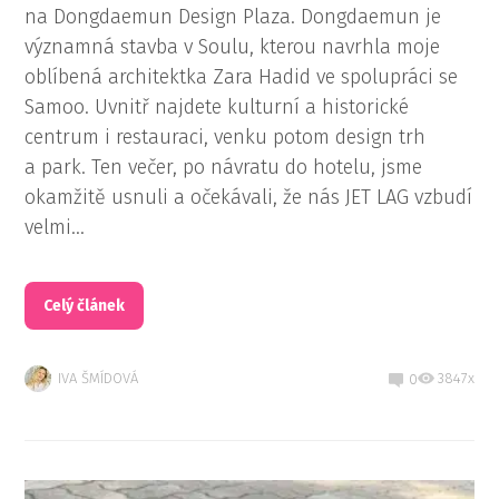
na Dongdaemun Design Plaza. Dongdaemun je
významná stavba v Soulu, kterou navrhla moje
oblíbená architektka Zara Hadid ve spolupráci se
Samoo. Uvnitř najdete kulturní a historické
centrum i restauraci, venku potom design trh
a park. Ten večer, po návratu do hotelu, jsme
okamžitě usnuli a očekávali, že nás JET LAG vzbudí
velmi...
Celý článek
IVA ŠMÍDOVÁ
3847x
0