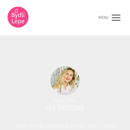
MENU
Články autora
IVA ŠMÍDOVÁ
"Baví mě vás inspirovat a mám radost, když