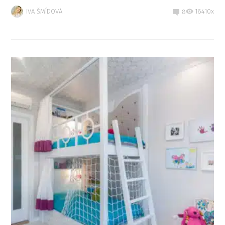
IVA ŠMÍDOVÁ
16410x
8