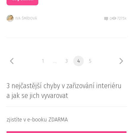
IVA ŠMÍDOVÁ
7275x
0
1
…
3
4
5
3 nejčastější chyby v zařizování interiéru
a jak se jich vyvarovat
zjistíte v e-booku ZDARMA