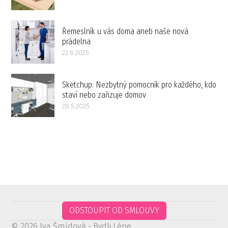
Řemeslník u vás doma aneb naše nová
prádelna
22.6.2025
Sketchup: Nezbytný pomocník pro každého, kdo
staví nebo zařizuje domov
20.5.2025
ODSTOUPIT OD SMLOUVY
© 2026 Iva Šmídová - Bydli Lépe