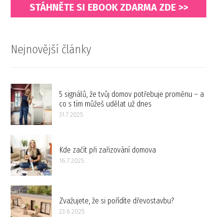
STÁHNĚTE SI EBOOK ZDARMA ZDE >>
Nejnovější články
5 signálů, že tvůj domov potřebuje proměnu – a
co s tím můžeš udělat už dnes
31.7.2025
Kde začít při zařizování domova
16.7.2025
Zvažujete, že si pořídíte dřevostavbu?
23.6.2025