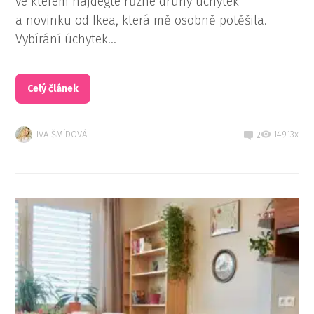
ve kterém najdegte různé druhy úchytek
a novinku od Ikea, která mě osobně potěšila.
Vybírání úchytek...
Celý článek
IVA ŠMÍDOVÁ
14913x
2