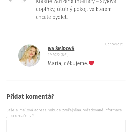
Krásně zařízené interiéry – stylové
doplňky, útulný pokoj, ve kterém
chcete bydlet.
Odpovědět
IVA ŠMÍDOVÁ
1.9.2022 (8:51)
Maria, děkujeme.
Přidat komentář
Vaše e-mailová adresa nebude zveřejněna.
Vyžadované informace
jsou označeny
*