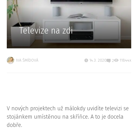
Televize na zdi
IVA ŠMÍDOVÁ
14.3. 2020
11844x
2
V nových projektech už málokdy uvidíte televizi se
stojánkem umístěnou na skříňce. A to je docela
dobře.