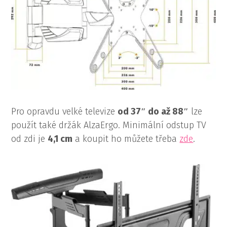
Pro opravdu velké televize
od 37″ do až 88″
lze
použít také držák AlzaErgo. Minimální odstup TV
od zdi je
4,1 cm
a koupit ho můžete třeba
zde
.