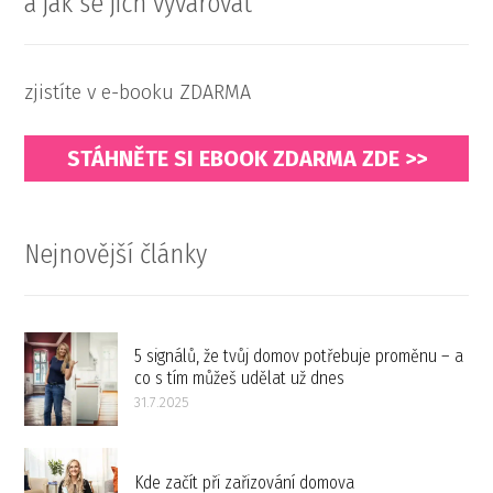
a jak se jich vyvarovat
zjistíte v e-booku ZDARMA
STÁHNĚTE SI EBOOK ZDARMA ZDE >>
Nejnovější články
5 signálů, že tvůj domov potřebuje proměnu – a
co s tím můžeš udělat už dnes
31.7.2025
Kde začít při zařizování domova