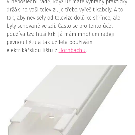
V neposlední řadě, když už máte vybraný praktický
držák na vaši televizi, je třeba vyřešit kabely. A to
tak, aby nevisely od televize dolů ke skříňce, ale
byly schované ve zdi. Často se pro tento účel
používá tzv. husí krk. Já mám mnohem raději
pevnou lištu a tak už léta používám
elektrikářskou lištu z
Hornbachu
.