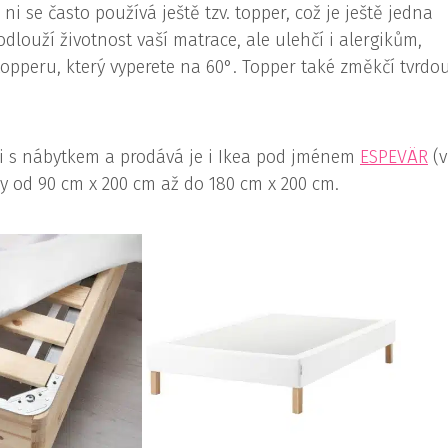
i se často používá ještě tzv. topper, což je ještě jedna
dlouží životnost vaší matrace, ale ulehčí i alergikům,
topperu, který vyperete na 60°. Topper také změkčí tvrdo
ci s nábytkem a prodává je i Ikea pod jménem
ESPEVÄR
(v
y od 90 cm x 200 cm až do 180 cm x 200 cm.