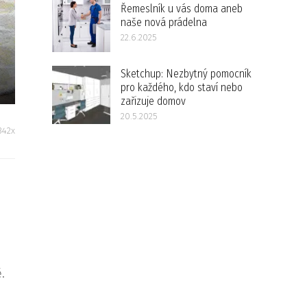
Řemeslník u vás doma aneb
naše nová prádelna
22.6.2025
Sketchup: Nezbytný pomocník
pro každého, kdo staví nebo
zařizuje domov
20.5.2025
342x
.