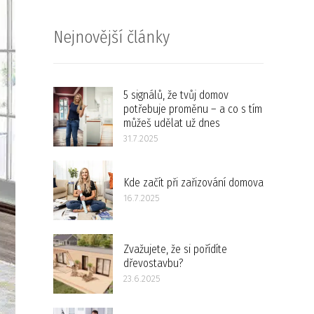
Nejnovější články
5 signálů, že tvůj domov
potřebuje proměnu – a co s tím
můžeš udělat už dnes
31.7.2025
Kde začít při zařizování domova
16.7.2025
Zvažujete, že si pořídíte
dřevostavbu?
23.6.2025