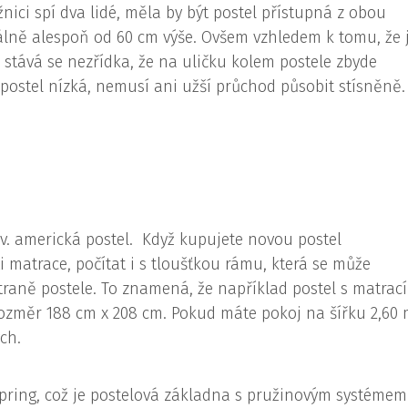
žnici spí dva lidé, měla by být postel přístupná z obou
deálně alespoň od 60 cm výše. Ovšem vzhledem k tomu, že 
, stává se nezřídka, že na uličku kolem postele zbyde
 postel nízká, nemusí ani užší průchod působit stísněně.
zv. americká postel. Když kupujete novou postel
i matrace, počítat i s tloušťkou rámu, která se může
raně postele. To znamená, že například postel s matrací
ozměr 188 cm x 208 cm. Pokud máte pokoj na šířku 2,60 
ých.
spring, což je postelová základna s pružinovým systémem