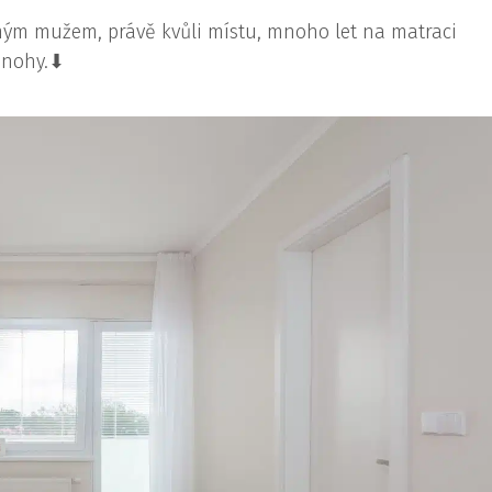
 mým mužem, právě kvůli místu, mnoho let na matraci
 nohy.⬇︎