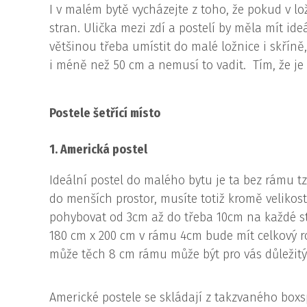
I v malém bytě vycházejte z toho, že pokud v lo
stran. Ulička mezi zdí a postelí by měla mít i
většinou třeba umístit do malé ložnice i skříně
i méně než 50 cm a nemusí to vadit. Tím, že je
Postele šetřící místo
1. Americká postel
Ideální postel do malého bytu je ta bez rámu t
do menších prostor, musíte totiž kromě velikost
pohybovat od 3cm až do třeba 10cm na každé st
180 cm x 200 cm v rámu 4cm bude mít celkový r
může těch 8 cm rámu může být pro vás důležit
Americké postele se skládají z takzvaného box