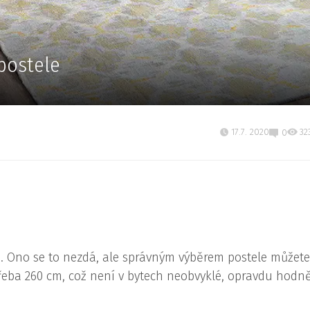
postele
17.7. 2020
32
0
le. Ono se to nezdá, ale správným výběrem postele můžete
e třeba 260 cm, což není v bytech neobvyklé, opravdu hodně