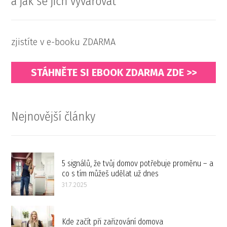
a jak se jich vyvarovat
zjistíte v e-booku ZDARMA
STÁHNĚTE SI EBOOK ZDARMA ZDE >>
Nejnovější články
5 signálů, že tvůj domov potřebuje proměnu – a
co s tím můžeš udělat už dnes
31.7.2025
Kde začít při zařizování domova