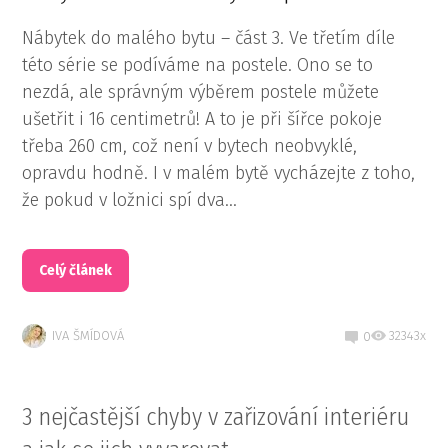
Nábytek do malého bytu – část 3. Ve třetím díle
této série se podíváme na postele. Ono se to
nezdá, ale správným výběrem postele můžete
ušetřit i 16 centimetrů! A to je při šířce pokoje
třeba 260 cm, což není v bytech neobvyklé,
opravdu hodně. I v malém bytě vycházejte z toho,
že pokud v ložnici spí dva...
Celý článek
IVA ŠMÍDOVÁ
32343x
0
3 nejčastější chyby v zařizování interiéru