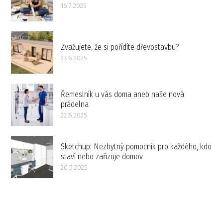
16.7.2025
Zvažujete, že si pořídíte dřevostavbu?
23.6.2025
Řemeslník u vás doma aneb naše nová
prádelna
22.6.2025
Sketchup: Nezbytný pomocník pro každého, kdo
staví nebo zařizuje domov
20.5.2025