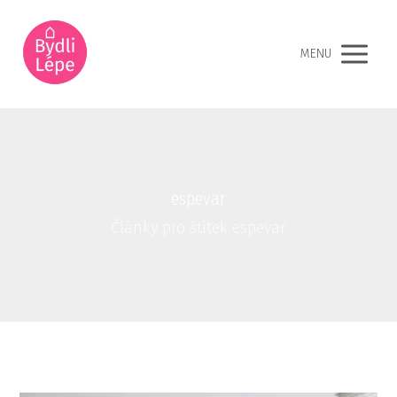
MENU
espevar
Články pro štítek espevar