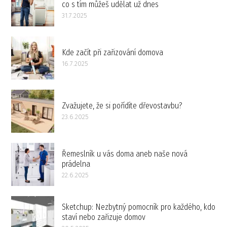
co s tím můžeš udělat už dnes
31.7.2025
Kde začít při zařizování domova
16.7.2025
Zvažujete, že si pořídíte dřevostavbu?
23.6.2025
Řemeslník u vás doma aneb naše nová
prádelna
22.6.2025
Sketchup: Nezbytný pomocník pro každého, kdo
staví nebo zařizuje domov