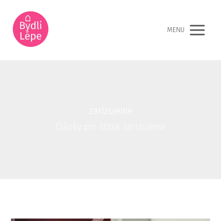
MENU
zarizujeme
Články pro štítek zarizujeme