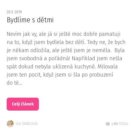
20.3. 2019
Bydlíme s dětmi
Nevím jak vy, ale já si ještě moc dobře pamatuji
na to, když jsem bydlela bez dětí. Tedy ne, že bych
je někam odložila, ale ještě jsem je neměla. Byla
jsem svobodná a pořádná! Například jsem nešla
spát dokud nebyla uklizená kuchyně. Milovala
jsem ten pocit, když jsem si šla po probuzení
do té...
Celý článek
IVA ŠMÍDOVÁ
5120x
0