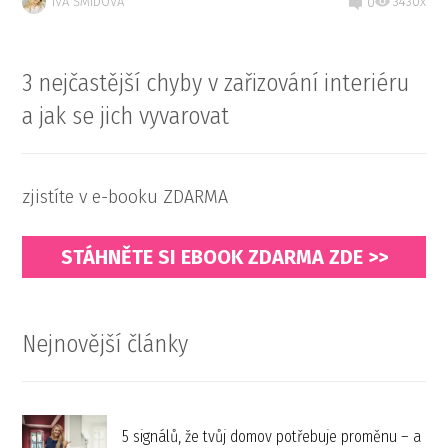
IVA ŠMÍDOVÁ
3430x
0
3 nejčastější chyby v zařizování interiéru
a jak se jich vyvarovat
zjistíte v e-booku ZDARMA
STÁHNĚTE SI EBOOK ZDARMA ZDE >>
Nejnovější články
5 signálů, že tvůj domov potřebuje proměnu – a