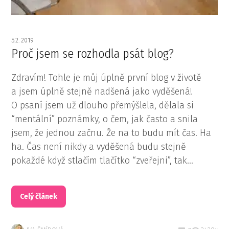
5.2. 2019
Proč jsem se rozhodla psát blog?
Zdravím! Tohle je můj úplně první blog v životě
a jsem úplně stejně nadšená jako vyděšená!
O psaní jsem už dlouho přemýšlela, dělala si
“mentální” poznámky, o čem, jak často a snila
jsem, že jednou začnu. Že na to budu mít čas. Ha
ha. Čas není nikdy a vyděšená budu stejně
pokaždé když stlačím tlačítko “zveřejni”, tak...
Celý článek