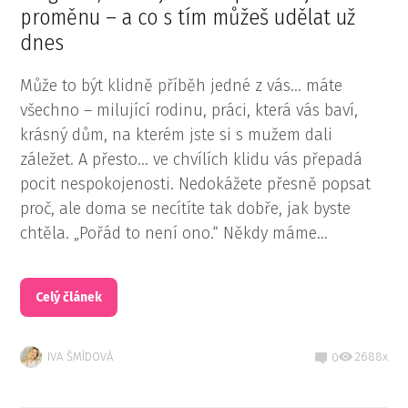
proměnu – a co s tím můžeš udělat už
dnes
Může to být klidně příběh jedné z vás… máte
všechno – milující rodinu, práci, která vás baví,
krásný dům, na kterém jste si s mužem dali
záležet. A přesto… ve chvílích klidu vás přepadá
pocit nespokojenosti. Nedokážete přesně popsat
proč, ale doma se necítíte tak dobře, jak byste
chtěla. „Pořád to není ono.“ Někdy máme...
Celý článek
IVA ŠMÍDOVÁ
2688x
0