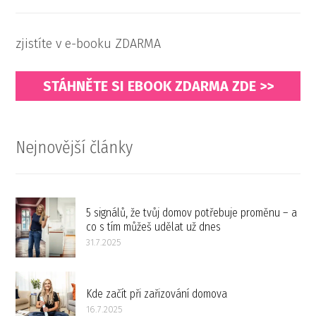
zjistíte v e-booku ZDARMA
STÁHNĚTE SI EBOOK ZDARMA ZDE >>
Nejnovější články
5 signálů, že tvůj domov potřebuje proměnu – a
co s tím můžeš udělat už dnes
31.7.2025
Kde začít při zařizování domova
16.7.2025