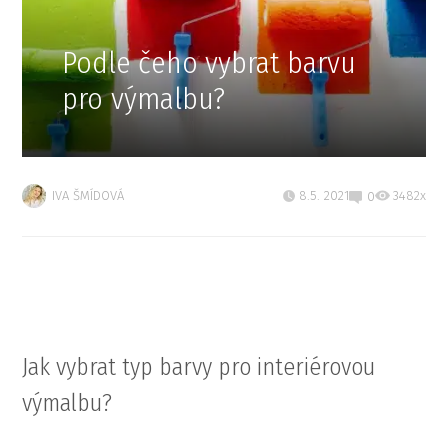
Podle čeho vybrat barvu
pro výmalbu?
IVA ŠMÍDOVÁ
8.5. 2021
3482x
0
Jak vybrat typ barvy pro interiérovou
výmalbu?