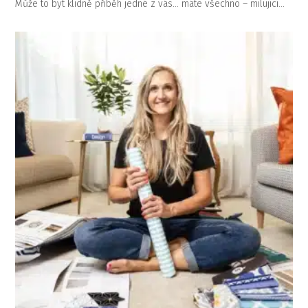
Může to být klidně příběh jedné z vás… máte všechno – milující…