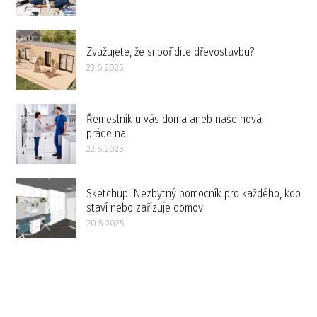
Zvažujete, že si pořídíte dřevostavbu?
23.6.2025
Řemeslník u vás doma aneb naše nová
prádelna
22.6.2025
Sketchup: Nezbytný pomocník pro každého, kdo
staví nebo zařizuje domov
20.5.2025