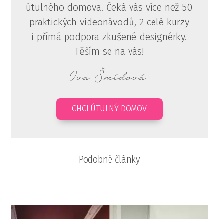
útulného domova. Čeká vás více než 50
praktických videonávodů, 2 celé kurzy
i přímá podpora zkušené designérky.
Těším se na vás!
Iva Šmídová
CHCI ÚTULNÝ DOMOV
Podobné články