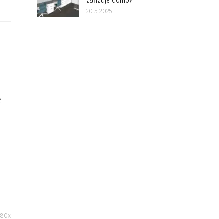
zařizuje domov
20.5.2025
e
80x