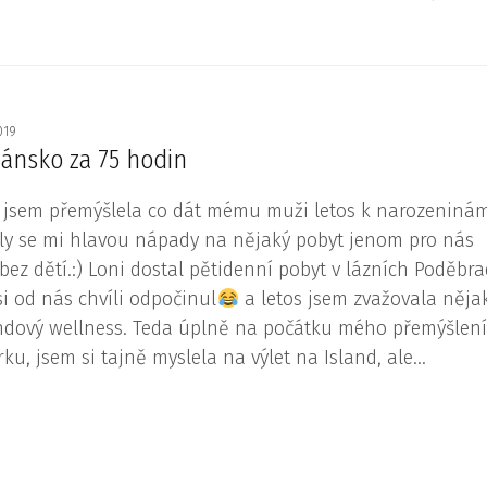
2019
dánsko za 75 hodin
 jsem přemýšlela co dát mému muži letos k narozeninám
ly se mi hlavou nápady na nějaký pobyt jenom pro nás
 bez dětí.:) Loni dostal pětidenní pobyt v lázních Poděbra
si od nás chvíli odpočinul
a letos jsem zvažovala něja
ndový wellness. Teda úplně na počátku mého přemýšlen
rku, jsem si tajně myslela na výlet na Island, ale...