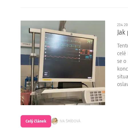
23.4. 2
Jak
Tent
celé
se o
konc
situ
oslav
Celý článek
IVA ŠMÍDOVÁ