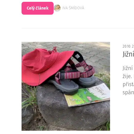
Celý článek
IVA ŠMÍDOVÁ
20.10. 
Již
Jižn
žije
přis
spán