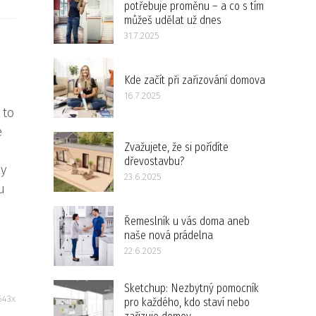
potřebuje proměnu – a co s tím
můžeš udělat už dnes
31.7.2025
Kde začít při zařizování domova
16.7.2025
 to
e
Zvažujete, že si pořídíte
dřevostavbu?
ky
23.6.2025
u
Řemeslník u vás doma aneb
naše nová prádelna
22.6.2025
Sketchup: Nezbytný pomocník
643x
pro každého, kdo staví nebo