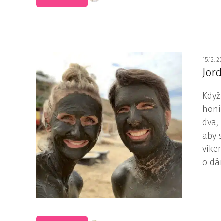
15.12. 
Jor
Když
honi
dva,
aby 
víke
o dá