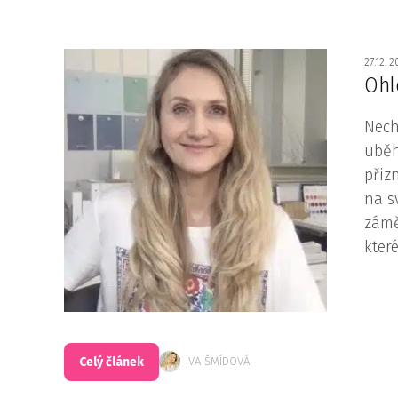
27.12. 
Ohl
Nech
uběh
přiz
na s
zámě
kter
Celý článek
IVA ŠMÍDOVÁ