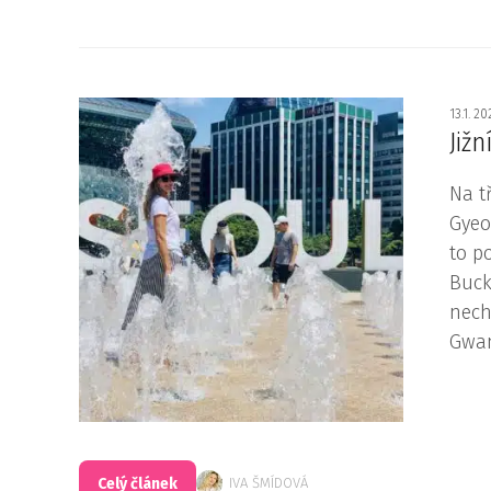
13.1. 2
Již
Na t
Gyeo
to p
Buck
nech
Gwan
Celý článek
IVA ŠMÍDOVÁ