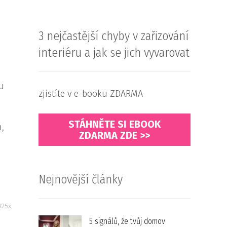
3 nejčastější chyby v zařizování
interiéru a jak se jich vyvarovat
mu
zjistíte v e-booku ZDARMA
STÁHNĚTE SI EBOOK
h,
ZDARMA ZDE >>
Nejnovější články
925x
5 signálů, že tvůj domov