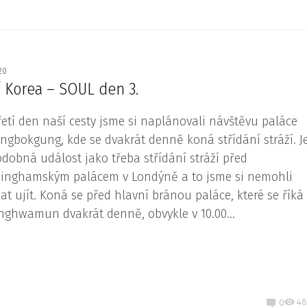
020
ní Korea – SOUL den 3.
řetí den naší cesty jsme si naplánovali návštěvu ‎⁨paláce
ngbokgung, kde se dvakrát denně koná střídání stráží. J
odobná událost jako třeba střídání stráží před
inghamským palácem v Londýně a to jsme si nemohli
at ujít. Koná se před hlavní bránou paláce, které se říká
ghwamun dvakrát denně, obvykle v 10.00...
48
0