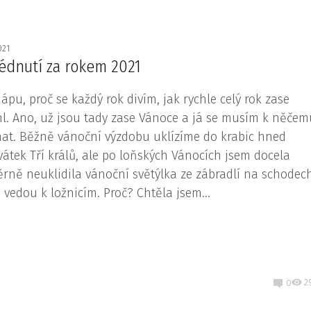
2021
édnutí za rokem 2021
ápu, proč se každý rok divím, jak rychle celý rok zase
l. Ano, už jsou tady zase Vánoce a já se musím k něče
nat. Běžně vánoční výzdobu uklízíme do krabic hned
vátek Tří králů, ale po loňských Vánocích jsem docela
rně neuklidila vánoční světýlka ze zábradlí na schodec
é vedou k ložnicím. Proč? Chtěla jsem...
2
0