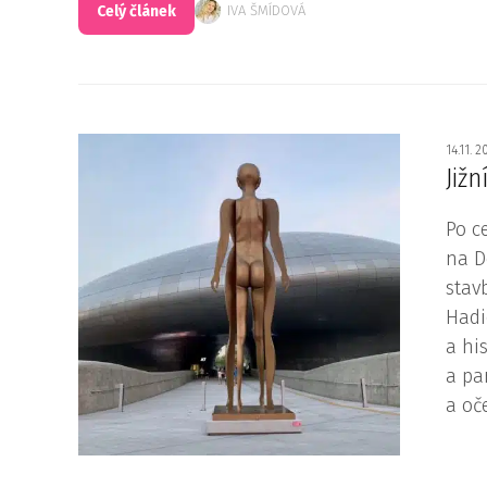
Celý článek
IVA ŠMÍDOVÁ
14.11. 
Již
Po c
na D
stav
Hadi
a hi
a pa
a oč