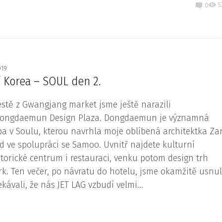
5
0
2019
ní Korea – SOUL den 2.
estě z Gwangjang market jsme ještě narazili
ongdaemun Design Plaza. Dongdaemun je významná
ba v Soulu, kterou navrhla moje oblíbená architektka Za
d ve spolupráci se Samoo. Uvnitř najdete kulturní
storické centrum i restauraci, venku potom design trh
rk. Ten večer, po návratu do hotelu, jsme okamžitě usnul
ekávali, že nás JET LAG vzbudí velmi...