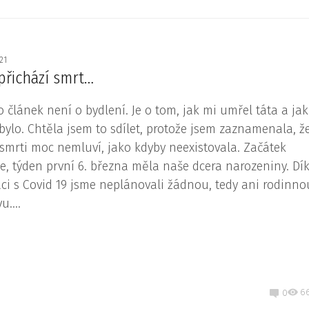
021
 přichází smrt…
o článek není o bydlení. Je o tom, jak mi umřel táta a jak
 bylo. Chtěla jsem to sdílet, protože jsem zaznamenala, ž
 smrti moc nemluví, jako kdyby neexistovala. Začátek
e, týden první 6. března měla naše dcera narozeniny. Dí
aci s Covid 19 jsme neplánovali žádnou, tedy ani rodinno
u....
6
0