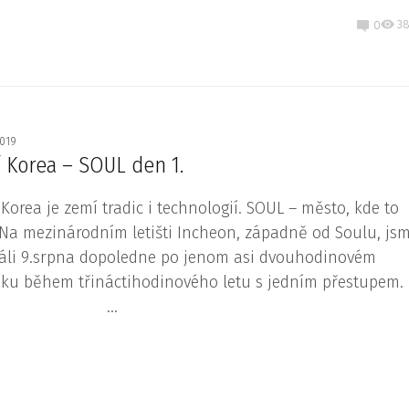
3
0
2019
ní Korea – SOUL den 1.
í Korea je zemí tradic i technologií. SOUL – město, kde to
. Na mezinárodním letišti Incheon, západně od Soulu, js
táli 9.srpna dopoledne po jenom asi dvouhodinovém
ku během třináctihodinového letu s jedním přestup
...