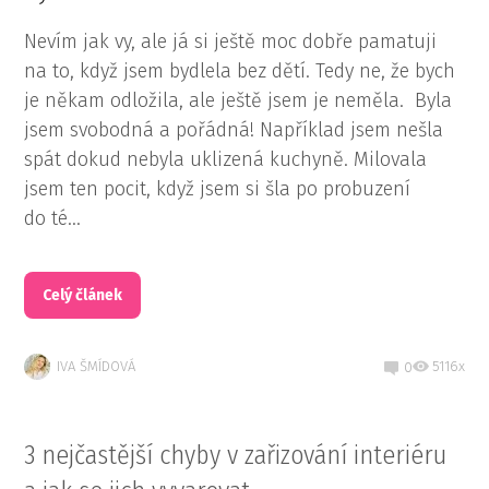
Nevím jak vy, ale já si ještě moc dobře pamatuji
na to, když jsem bydlela bez dětí. Tedy ne, že bych
je někam odložila, ale ještě jsem je neměla. Byla
jsem svobodná a pořádná! Například jsem nešla
spát dokud nebyla uklizená kuchyně. Milovala
jsem ten pocit, když jsem si šla po probuzení
do té...
Celý článek
IVA ŠMÍDOVÁ
5116x
0
3 nejčastější chyby v zařizování interiéru