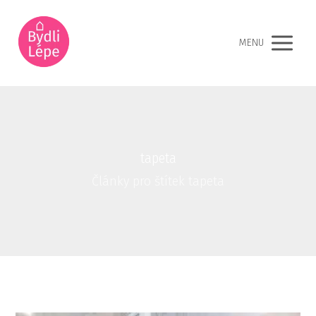
MENU
tapeta
Články pro štítek tapeta