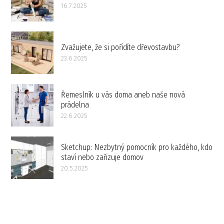
16.7.2025
Zvažujete, že si pořídíte dřevostavbu?
23.6.2025
Řemeslník u vás doma aneb naše nová
prádelna
22.6.2025
Sketchup: Nezbytný pomocník pro každého, kdo
staví nebo zařizuje domov
20.5.2025