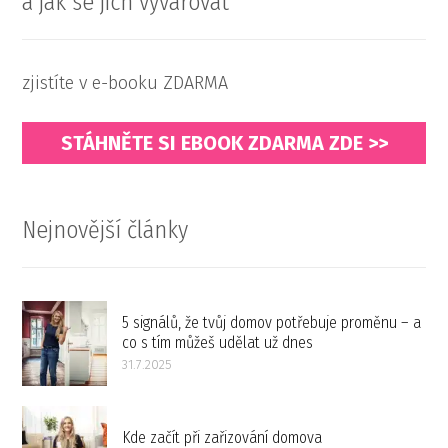
a jak se jich vyvarovat
zjistíte v e-booku ZDARMA
STÁHNĚTE SI EBOOK ZDARMA ZDE >>
Nejnovější články
5 signálů, že tvůj domov potřebuje proměnu – a
co s tím můžeš udělat už dnes
31.7.2025
Kde začít při zařizování domova