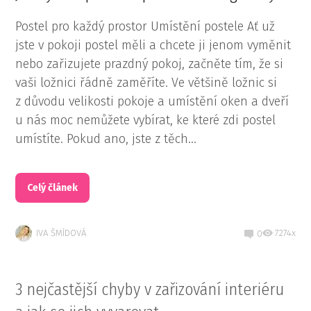
Postel pro každý prostor Umístění postele Ať už
jste v pokoji postel měli a chcete ji jenom vyměnit
nebo zařizujete prazdný pokoj, začněte tím, že si
vaši ložnici řádně zaměříte. Ve většině ložnic si
z důvodu velikosti pokoje a umístění oken a dveří
u nás moc nemůžete vybírat, ke které zdi postel
umístíte. Pokud ano, jste z těch...
Celý článek
IVA ŠMÍDOVÁ
7274x
0
3 nejčastější chyby v zařizování interiéru