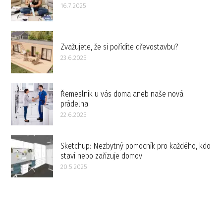
16.7.2025
Zvažujete, že si pořídíte dřevostavbu?
23.6.2025
Řemeslník u vás doma aneb naše nová
prádelna
22.6.2025
Sketchup: Nezbytný pomocník pro každého, kdo
staví nebo zařizuje domov
20.5.2025