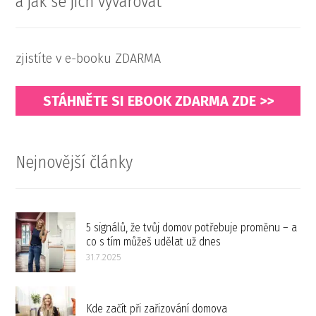
a jak se jich vyvarovat
zjistíte v e-booku ZDARMA
STÁHNĚTE SI EBOOK ZDARMA ZDE >>
Nejnovější články
5 signálů, že tvůj domov potřebuje proměnu – a
co s tím můžeš udělat už dnes
31.7.2025
Kde začít při zařizování domova