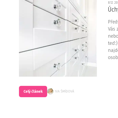
8.12. 2
Úch
Před
Vás 
nebo
teď:
najd
osob
Celý článek
IVA ŠMÍDOVÁ