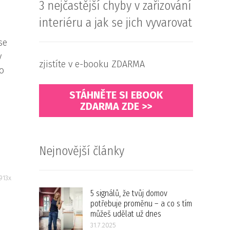
3 nejčastější chyby v zařizování
interiéru a jak se jich vyvarovat
se
y
zjistíte v e-booku ZDARMA
co
STÁHNĚTE SI EBOOK
ZDARMA ZDE >>
Nejnovější články
913x
5 signálů, že tvůj domov
potřebuje proměnu – a co s tím
můžeš udělat už dnes
31.7.2025