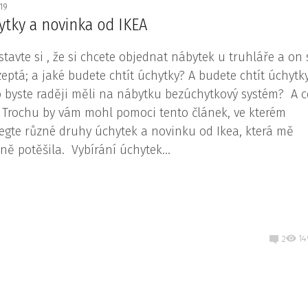
019
ytky a novinka od IKEA
stavte si , že si chcete objednat nábytek u truhláře a on 
zeptá; a jaké budete chtít úchytky? A budete chtít úchytk
 byste raději měli na nábytku bezúchytkový systém? A 
) Trochu by vám mohl pomoci tento článek, ve kterém
egte různé druhy úchytek a novinku od Ikea, která mě
ně potěšila. Vybírání úchytek...
14
2