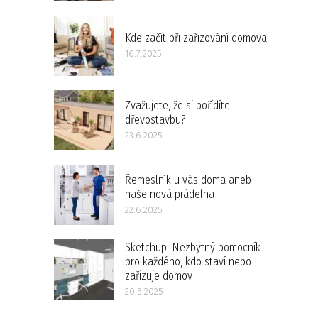
Kde začít při zařizování domova
16.7.2025
Zvažujete, že si pořídíte
dřevostavbu?
23.6.2025
Řemeslník u vás doma aneb
naše nová prádelna
22.6.2025
Sketchup: Nezbytný pomocník
pro každého, kdo staví nebo
zařizuje domov
20.5.2025