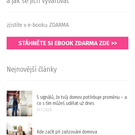
a jak se jich vyvarovat
zjistíte v e-booku ZDARMA
STÁHNĚTE SI EBOOK ZDARMA ZDE >>
Nejnovější články
5 signálů, že tvůj domov potřebuje proměnu – a
co s tím můžeš udělat už dnes
31.7.2025
Kde začít při zařizování domova