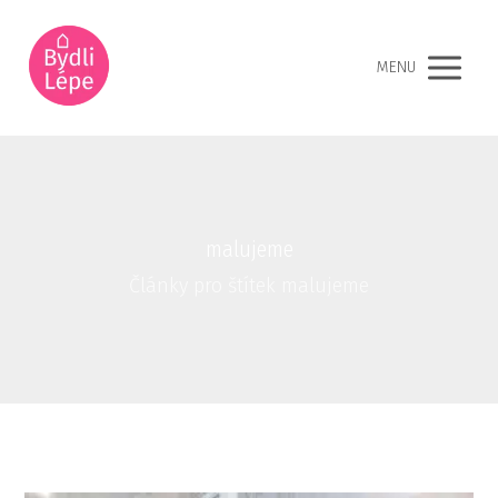
MENU
malujeme
Články pro štítek malujeme