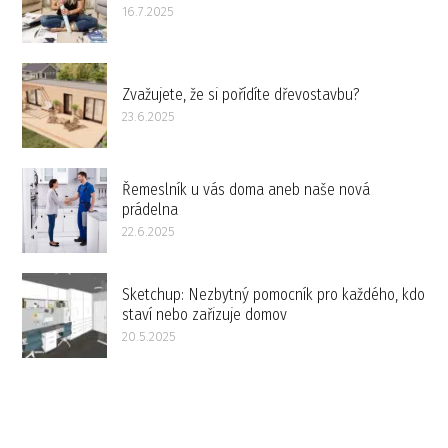
16.7.2025
Zvažujete, že si pořídíte dřevostavbu?
23.6.2025
Řemeslník u vás doma aneb naše nová
prádelna
22.6.2025
Sketchup: Nezbytný pomocník pro každého, kdo
staví nebo zařizuje domov
20.5.2025