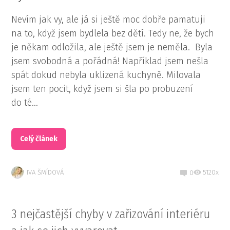
Nevím jak vy, ale já si ještě moc dobře pamatuji
na to, když jsem bydlela bez dětí. Tedy ne, že bych
je někam odložila, ale ještě jsem je neměla. Byla
jsem svobodná a pořádná! Například jsem nešla
spát dokud nebyla uklizená kuchyně. Milovala
jsem ten pocit, když jsem si šla po probuzení
do té...
Celý článek
IVA ŠMÍDOVÁ
5120x
0
3 nejčastější chyby v zařizování interiéru