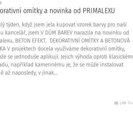
19
orativní omítky a novinka od PRIMALEXU
lý týden, když jsem jela kupovat vzorek barvy pro naši
u kancelář, jsem V DŮM BAREV narazila na novinku od
alexu, BETON EFEKT. DEKORATIVNÍ OMÍTKY A BETONOVÁ
KA V projektech docela využíváme dekorativní omítky,
ože se jednoduše aplikují. Jejich výhoda oproti klasické
adu, například kamennému je, že se může instalovat
ě až naposledy, v jinak...
16
8