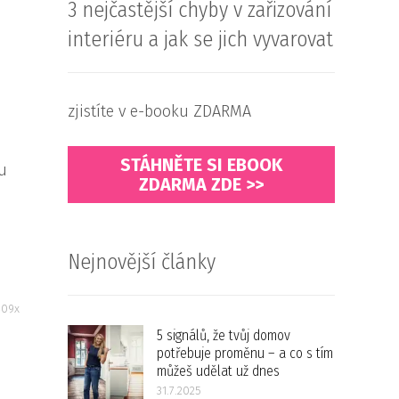
3 nejčastější chyby v zařizování
interiéru a jak se jich vyvarovat
zjistíte v e-booku ZDARMA
STÁHNĚTE SI EBOOK
mu
ZDARMA ZDE >>
Nejnovější články
409x
5 signálů, že tvůj domov
potřebuje proměnu – a co s tím
můžeš udělat už dnes
31.7.2025