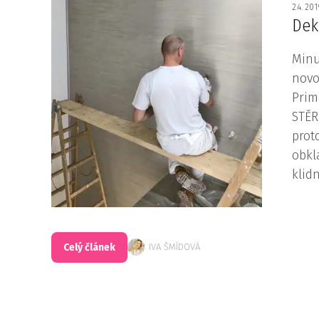
2.4. 20
Dek
Minu
novo
Prim
STĚR
prot
obkl
klidn
Celý článek
IVA ŠMÍDOVÁ