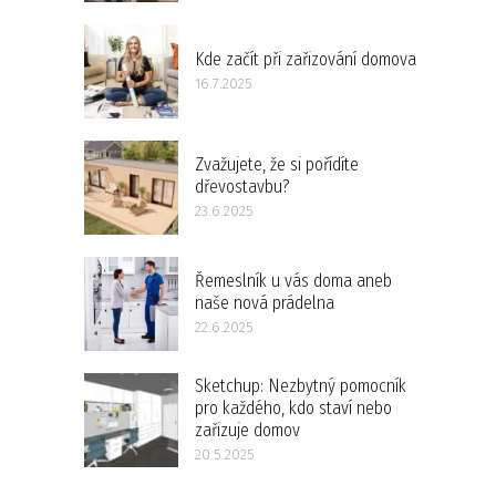
Kde začít při zařizování domova
16.7.2025
Zvažujete, že si pořídíte
dřevostavbu?
23.6.2025
Řemeslník u vás doma aneb
naše nová prádelna
22.6.2025
Sketchup: Nezbytný pomocník
pro každého, kdo staví nebo
zařizuje domov
20.5.2025