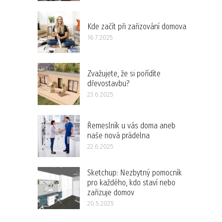
Kde začít při zařizování domova
16.7.2025
Zvažujete, že si pořídíte
dřevostavbu?
23.6.2025
Řemeslník u vás doma aneb
naše nová prádelna
22.6.2025
Sketchup: Nezbytný pomocník
pro každého, kdo staví nebo
zařizuje domov
20.5.2025