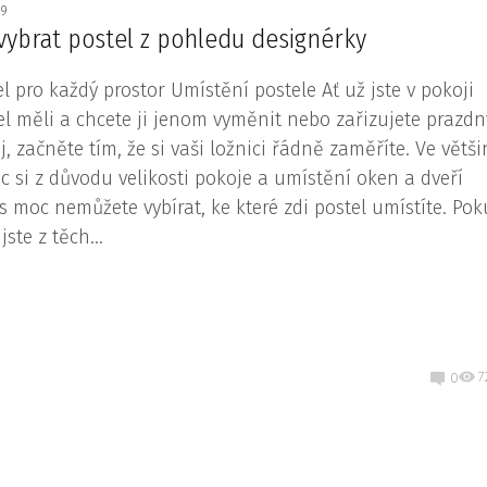
19
 vybrat postel z pohledu designérky
el pro každý prostor Umístění postele Ať už jste v pokoji
el měli a chcete ji jenom vyměnit nebo zařizujete prazdn
j, začněte tím, že si vaši ložnici řádně zaměříte. Ve větš
ic si z důvodu velikosti pokoje a umístění oken a dveří
s moc nemůžete vybírat, ke které zdi postel umístíte. Po
jste z těch...
7
0