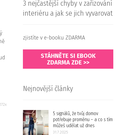
3 nejčastější chyby v zařizování
interiéru a jak se jich vyvarovat
ý
zjistíte v e-booku ZDARMA
ině
STÁHNĚTE SI EBOOK
kud
ZDARMA ZDE >>
Nejnovější články
272x
5 signálů, že tvůj domov
potřebuje proměnu – a co s tím
můžeš udělat už dnes
31.7.2025