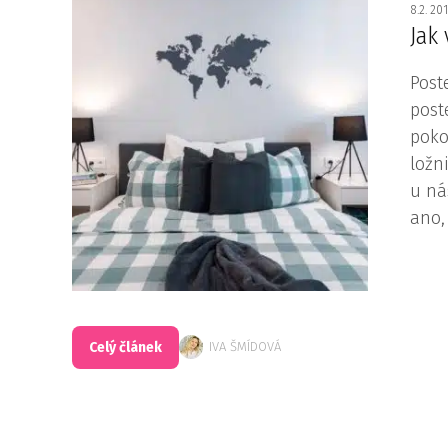
8.2. 20
Jak
Post
post
poko
ložn
u ná
ano, 
Celý článek
IVA ŠMÍDOVÁ