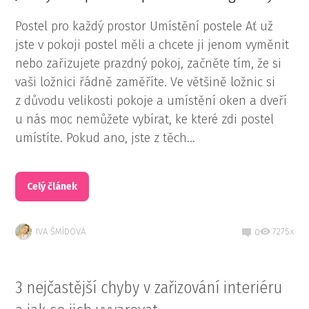
Postel pro každý prostor Umístění postele Ať už
jste v pokoji postel měli a chcete ji jenom vyměnit
nebo zařizujete prazdný pokoj, začněte tím, že si
vaši ložnici řádně zaměříte. Ve většině ložnic si
z důvodu velikosti pokoje a umístění oken a dveří
u nás moc nemůžete vybírat, ke které zdi postel
umístíte. Pokud ano, jste z těch...
Celý článek
IVA ŠMÍDOVÁ
7275x
0
3 nejčastější chyby v zařizování interiéru