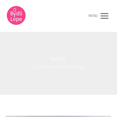
MENU
loznice
Články pro štítek loznice