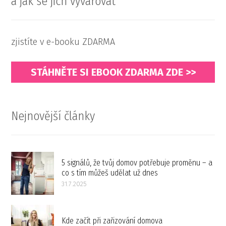
a jak se jich vyvarovat
zjistíte v e-booku ZDARMA
STÁHNĚTE SI EBOOK ZDARMA ZDE >>
Nejnovější články
5 signálů, že tvůj domov potřebuje proměnu – a
co s tím můžeš udělat už dnes
31.7.2025
Kde začít při zařizování domova