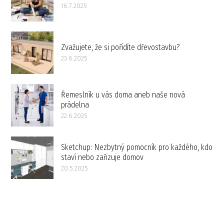
16.7.2025
Zvažujete, že si pořídíte dřevostavbu?
23.6.2025
Řemeslník u vás doma aneb naše nová
prádelna
22.6.2025
Sketchup: Nezbytný pomocník pro každého, kdo
staví nebo zařizuje domov
20.5.2025