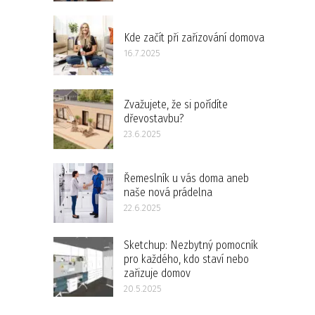
Kde začít při zařizování domova
16.7.2025
Zvažujete, že si pořídíte
dřevostavbu?
23.6.2025
Řemeslník u vás doma aneb
naše nová prádelna
22.6.2025
Sketchup: Nezbytný pomocník
pro každého, kdo staví nebo
zařizuje domov
20.5.2025