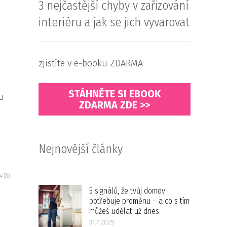
3 nejčastější chyby v zařizování
interiéru a jak se jich vyvarovat
zjistíte v e-booku ZDARMA
STÁHNĚTE SI EBOOK
mu
ZDARMA ZDE >>
Nejnovější články
413x
5 signálů, že tvůj domov
potřebuje proměnu – a co s tím
můžeš udělat už dnes
31.7.2025