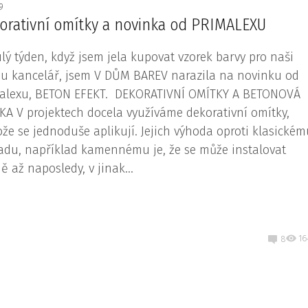
19
orativní omítky a novinka od PRIMALEXU
lý týden, když jsem jela kupovat vzorek barvy pro naši
u kancelář, jsem V DŮM BAREV narazila na novinku od
alexu, BETON EFEKT. DEKORATIVNÍ OMÍTKY A BETONOVÁ
KA V projektech docela využíváme dekorativní omítky,
ože se jednoduše aplikují. Jejich výhoda oproti klasické
adu, například kamennému je, že se může instalovat
ě až naposledy, v jinak...
16
8