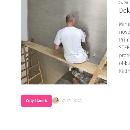
2.4. 20
Dek
Minu
novo
Prim
STĚR
prot
obkl
klidn
Celý článek
IVA ŠMÍDOVÁ