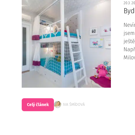
20.3. 2
Byd
Neví
jsem
ješt
Např
Milo
Celý článek
IVA ŠMÍDOVÁ