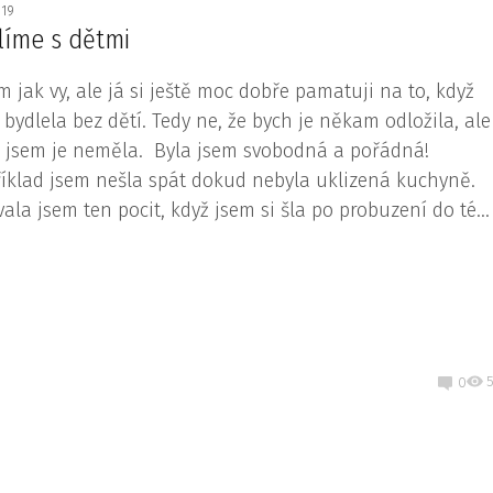
019
líme s dětmi
m jak vy, ale já si ještě moc dobře pamatuji na to, když
 bydlela bez dětí. Tedy ne, že bych je někam odložila, ale
ě jsem je neměla. Byla jsem svobodná a pořádná!
íklad jsem nešla spát dokud nebyla uklizená kuchyně.
vala jsem ten pocit, když jsem si šla po probuzení do té...
5
0