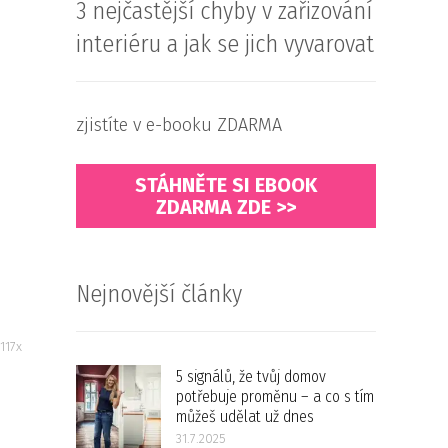
3 nejčastější chyby v zařizování
interiéru a jak se jich vyvarovat
zjistíte v e-booku ZDARMA
STÁHNĚTE SI EBOOK
ZDARMA ZDE >>
Nejnovější články
117x
5 signálů, že tvůj domov
potřebuje proměnu – a co s tím
můžeš udělat už dnes
31.7.2025