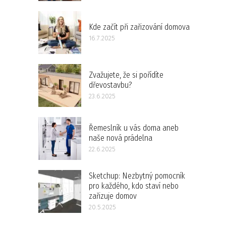
Kde začít při zařizování domova
16.7.2025
Zvažujete, že si pořídíte
dřevostavbu?
23.6.2025
Řemeslník u vás doma aneb
naše nová prádelna
22.6.2025
Sketchup: Nezbytný pomocník
pro každého, kdo staví nebo
zařizuje domov
20.5.2025