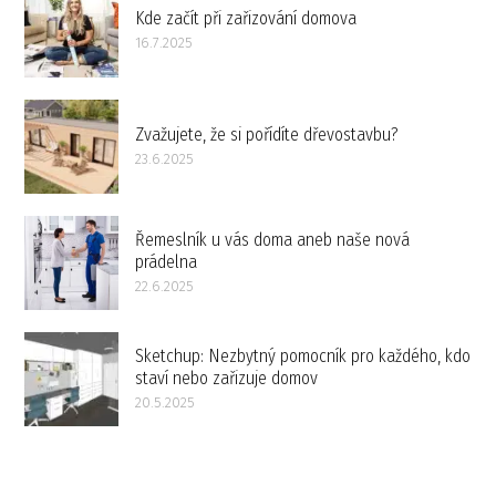
Kde začít při zařizování domova
16.7.2025
Zvažujete, že si pořídíte dřevostavbu?
23.6.2025
Řemeslník u vás doma aneb naše nová
prádelna
22.6.2025
Sketchup: Nezbytný pomocník pro každého, kdo
staví nebo zařizuje domov
20.5.2025