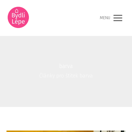
MENU
barva
Články pro štítek barva