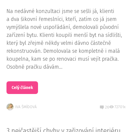
Na nedávné konzultaci jsme se sešli já, klienti
a dva šikovní řemeslníci, kteří, zatím co já jsem
vymýšlela nové uspořádání, demolovali původní
zařízení bytu. Klienti koupili menší byt na sídlišti,
který byl zřejmě někdy velmi dávno částečně
rekonstruován. Demolovala se kompletně i malá
koupelna, kam se po renovaci musí vejít pračka.
Osobně pračku dávám...
Celý článek
IVA ŠMÍDOVÁ
72701x
26
3 nejčastější chyby v zařizování interiéru