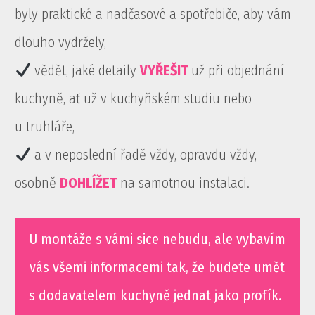
byly praktické a nadčasové a spotřebiče, aby vám
dlouho vydržely,
vědět, jaké detaily
VYŘEŠIT
už při objednání
kuchyně, ať už v kuchyňském studiu nebo
u truhláře,
a v neposlední řadě vždy, opravdu vždy,
osobně
DOHLÍŽET
na samotnou instalaci.
U montáže s vámi sice nebudu, ale vybavím
vás všemi informacemi tak, že budete umět
s dodavatelem kuchyně jednat jako profík.