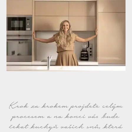
Krok za krokem projdete celým
procesem a na konci vás bude
čekat kuchyň vašich snů, která