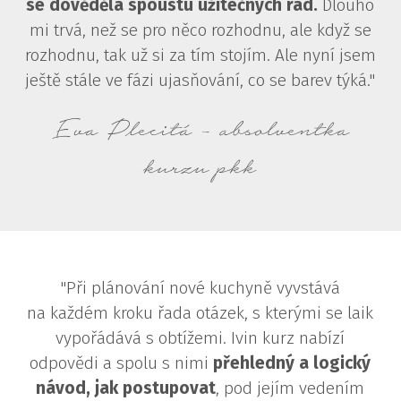
se dověděla spoustu užitečných rad.
Dlouho
mi trvá, než se pro něco rozhodnu, ale když se
rozhodnu, tak už si za tím stojím. Ale nyní jsem
ještě stále ve fázi ujasňování, co se barev týká."
Eva Plecitá - absolventka
kurzu pkk
"Při plánování nové kuchyně vyvstává
na každém kroku řada otázek, s kterými se laik
vypořádává s obtížemi. Ivin kurz nabízí
odpovědi a spolu s nimi
přehledný a logický
návod, jak postupovat
, pod jejím vedením