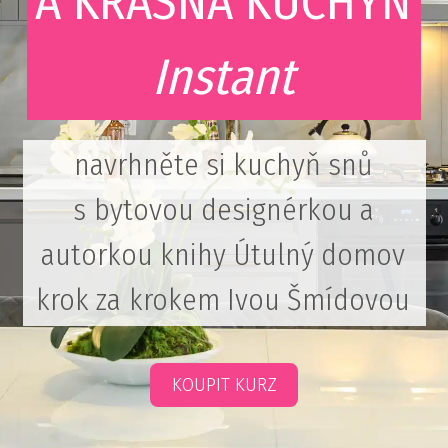
A KRÁSNÁ KUCHYŇ
Instant
navrhněte si kuchyň snů
s bytovou designérkou
a
autorkou knihy Útulný domov
krok za krokem Ivou Šmídovou
KOUPIT KURZ