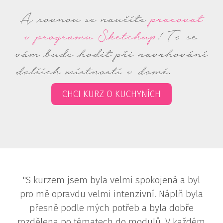
A rovnou se naučíte
pracovat
v programu Sketchup
! To se
vám bude hodit při navrhování
dalších místností v domě.
CHCI KURZ O KUCHYNÍCH
"S kurzem jsem byla velmi spokojená a byl
pro mě opravdu velmi intenzivní. Náplň byla
přesně podle mých potřeb a byla dobře
rozdělena po tématech do modulů. V každém