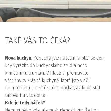
TAKÉ VÁS TO ČEKÁ?
Nová kuchyň.
Konečně jste našetřili a blíží se den,
kdy vyrazíte do kuchyňského studia nebo
k místnímu truhláři. V hlavě si přehráváte
všechny ty krásné kuchyně, které jste viděli
na internetu a nemůžete se dočkat, až bude stát
taková i u vás doma.
Kde je tedy háček?
Nemusí být nikde, ale ze zkušeností vím, že i na