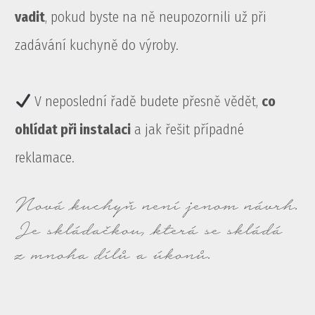
vadit
, pokud byste na ně neupozornili už při
zadávání kuchyně do výroby.
V neposlední řadě budete přesně vědět,
co
ohlídat při instalaci
a jak řešit případné
reklamace.
Nová kuchyň není jenom návrh.
Je skládačkou, která se skládá
z mnoha dílů a úkonů.