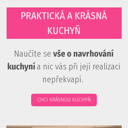
PRAKTICKÁ A KRÁSNÁ
KUCHYŇ
Naučíte se
vše o navrhování
kuchyní
a nic vás při její realizaci
nepřekvapí
.
CHCI KRÁSNOU KUCHYŇ