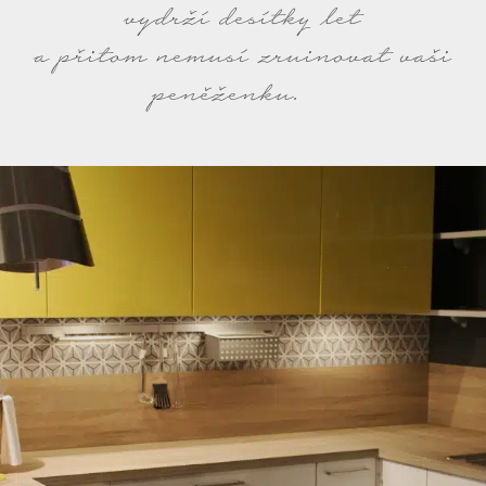
vydrží desítky let
a přitom nemusí zruinovat vaši
peněženku.