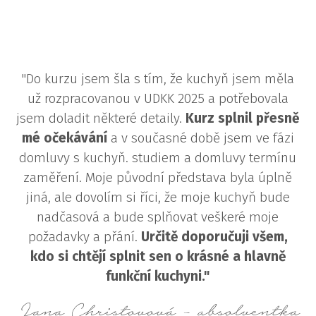
"Do kurzu jsem šla s tím, že kuchyň jsem měla
už rozpracovanou v UDKK 2025 a potřebovala
jsem doladit některé detaily.
Kurz splnil přesně
mé očekávání
a v současné době jsem ve fázi
domluvy s kuchyň. studiem a domluvy termínu
zaměření. Moje původní představa byla úplně
jiná, ale dovolím si říci, že moje kuchyň bude
nadčasová a bude splňovat veškeré moje
požadavky a přání.
Určitě doporučuji všem,
kdo si chtějí splnit sen o krásné a hlavně
funkční kuchyni."
Jana Christovová - absolventka