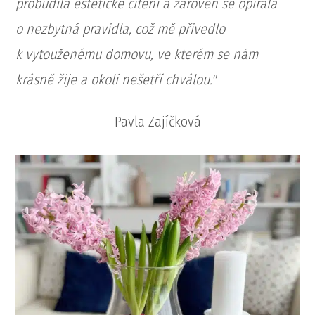
probudila estetické cítění a zároveň se opírala
o nezbytná pravidla, což mě přivedlo
k vytouženému domovu, ve kterém se nám
krásně žije a okolí nešetří chválou."
- Pavla Zajíčková -