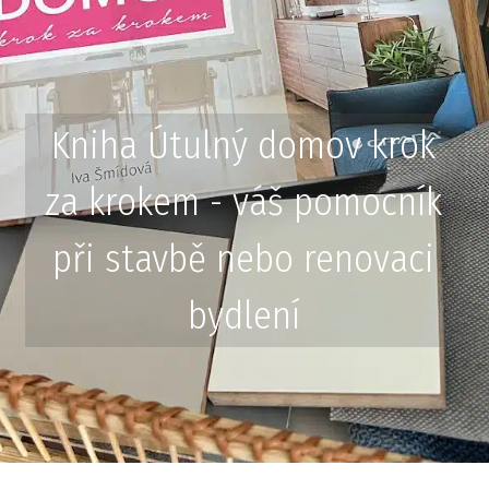
Kniha Útulný domov krok
za krokem - váš pomocník
při stavbě nebo renovaci
bydlení