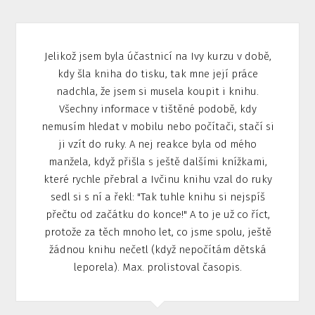
Jelikož jsem byla účastnicí na Ivy kurzu v době,
kdy šla kniha do tisku, tak mne její práce
nadchla, že jsem si musela koupit i knihu.
Všechny informace v tištěné podobě, kdy
nemusím hledat v mobilu nebo počítači, stačí si
ji vzít do ruky. A nej reakce byla od mého
manžela, když přišla s ještě dalšími knížkami,
které rychle přebral a Ivčinu knihu vzal do ruky
sedl si s ní a řekl: "Tak tuhle knihu si nejspíš
přečtu od začátku do konce!" A to je už co říct,
protože za těch mnoho let, co jsme spolu, ještě
žádnou knihu nečetl (když nepočítám dětská
leporela). Max. prolistoval časopis.