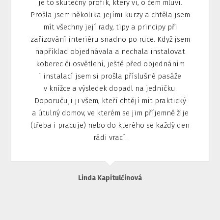
je to skutečný profík, který ví, o čem mluví.
Prošla jsem několika jejími kurzy a chtěla jsem
mít všechny její rady, tipy a principy při
zařizování interiéru snadno po ruce. Když jsem
například objednávala a nechala instalovat
koberec či osvětlení, ještě před objednáním
i instalací jsem si prošla příslušné pasáže
v knížce a výsledek dopadl na jedničku.
Doporučuji ji všem, kteří chtějí mít praktický
a útulný domov, ve kterém se jim příjemně žije
(třeba i pracuje) nebo do kterého se každý den
rádi vrací.
Linda Kapitulčinová