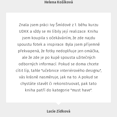
Helena Košíková
Znala jsem práci Ivy Šmídové z 1. běhu kurzu
UDKK a vždy se mi líbily její realizace. Knihu
jsem koupila s očekáváním, že zde najdu
spoustu fotek a inspirace. Byla jsem příjemně
překvapená, že fotky nedoplňuje jen omáčka,
ale že zde je po kupě spousta užitečných
odborných informací. Pokud se doma chcete
cítit líp, tahle "učebnice interiérového designu",
vás krásně nasměruje, jak na to. A pokud se
chystáte stavět či rekonstruovat, pak tato
kniha patří do kategorie "must have".
Lucie Zídková