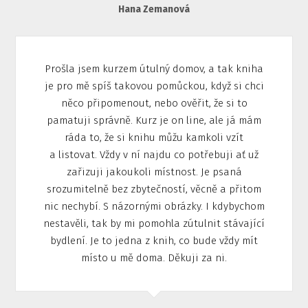
Hana Zemanová
Prošla jsem kurzem útulný domov, a tak kniha
je pro mě spíš takovou pomůckou, když si chci
něco připomenout, nebo ověřit, že si to
pamatuji správně. Kurz je on line, ale já mám
ráda to, že si knihu můžu kamkoli vzít
a listovat. Vždy v ní najdu co potřebuji ať už
zařizuji jakoukoli místnost. Je psaná
srozumitelně bez zbytečností, věcně a přitom
nic nechybí. S názornými obrázky. I kdybychom
nestavěli, tak by mi pomohla zútulnit stávající
bydlení. Je to jedna z knih, co bude vždy mít
místo u mě doma. Děkuji za ni.