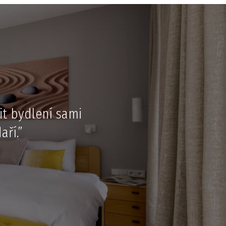
it bydlení sami
ří.”