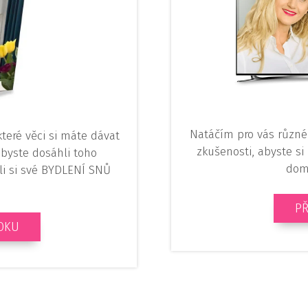
Natáčím pro vás různé
teré věci si máte dávat
zkušenosti, abyste si
 abyste dosáhli toho
dom
li si své BYDLENÍ SNŮ
PŘ
OOKU