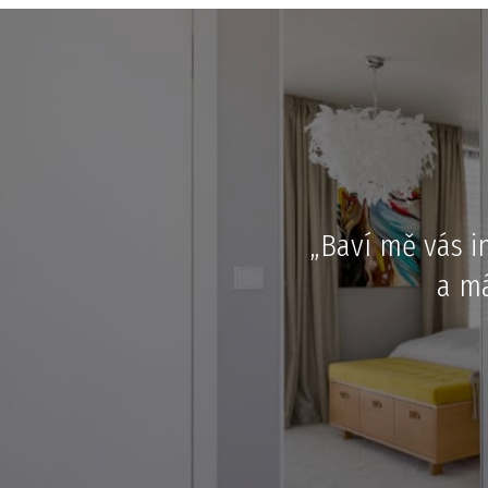
„Baví mě vás i
a má