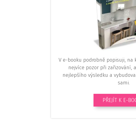
V e-booku podrobně popisuji, na k
nejvíce pozor při zařizování,
nejlepšího výsledku a vybudova
sami.
PŘEJÍT K E-B