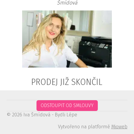
Šmídová
PRODEJ JIŽ SKONČIL
ODSTOUPIT OD SMLOUVY
© 2026 Iva Šmídová - Bydli Lépe
Vytvořeno na platformě
Mioweb