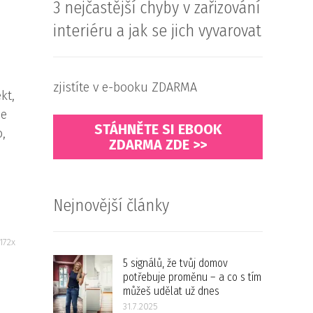
3 nejčastější chyby v zařizování
interiéru a jak se jich vyvarovat
zjistíte v e-booku ZDARMA
kt,
že
STÁHNĚTE SI EBOOK
o,
ZDARMA ZDE >>
Nejnovější články
172x
5 signálů, že tvůj domov
potřebuje proměnu – a co s tím
můžeš udělat už dnes
31.7.2025