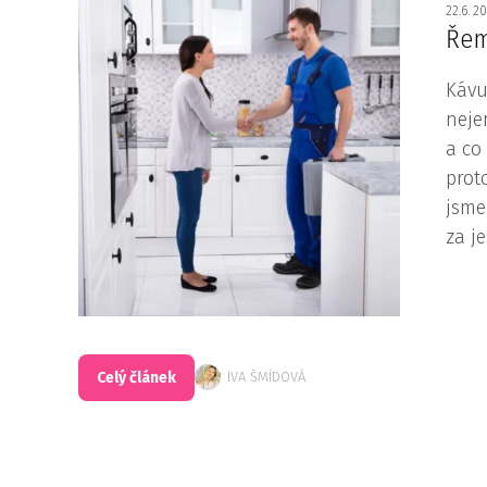
22.6. 2
Řem
Kávu
neje
a co
prot
jsme
za j
Celý článek
IVA ŠMÍDOVÁ