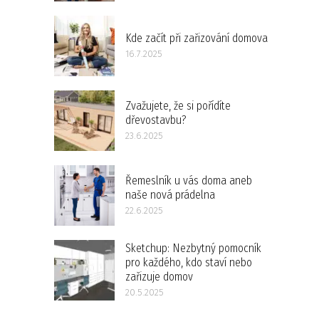
Kde začít při zařizování domova
16.7.2025
Zvažujete, že si pořídíte
dřevostavbu?
23.6.2025
Řemeslník u vás doma aneb
naše nová prádelna
22.6.2025
Sketchup: Nezbytný pomocník
pro každého, kdo staví nebo
zařizuje domov
20.5.2025