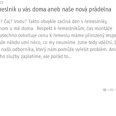
025
eslník u vás doma aneb naše nová prádelna
? Čaj? Vodu? Takto obvykle začíná den s řemeslníky,
nom u mě doma. Respekt k řemeslníkům, čas montáže
 všechno ovlivňuje cenu K řemeslu máme přirozený respe
ože někdo umí něco, co my neumíme. Jsme tedy vděční, 
 našli odborníka, který nám pomůže vyřešit problém. An
eho služby zaplatíme, ale pořád to...
1
0