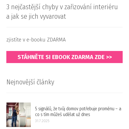
3 nejčastější chyby v zařizování interiéru
a jak se jich vyvarovat
zjistíte v e-booku ZDARMA
STÁHNĚTE SI EBOOK ZDARMA ZDE >>
Nejnovější články
5 signálů, že tvůj domov potřebuje proměnu – a
co s tím můžeš udělat už dnes
31.7.2025