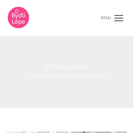
MENU
interierovy design
Články pro štítek interierovy design