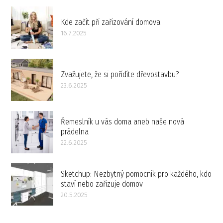
Kde začít při zařizování domova
16.7.2025
Zvažujete, že si pořídíte dřevostavbu?
23.6.2025
Řemeslník u vás doma aneb naše nová
prádelna
22.6.2025
Sketchup: Nezbytný pomocník pro každého, kdo
staví nebo zařizuje domov
20.5.2025