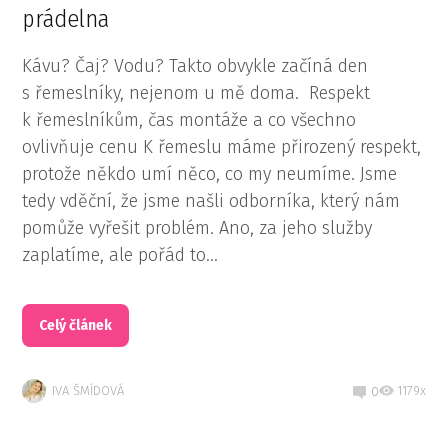
prádelna
Kávu? Čaj? Vodu? Takto obvykle začíná den
s řemeslníky, nejenom u mě doma. Respekt
k řemeslníkům, čas montáže a co všechno
ovlivňuje cenu K řemeslu máme přirozený respekt,
protože někdo umí něco, co my neumíme. Jsme
tedy vděční, že jsme našli odborníka, který nám
pomůže vyřešit problém. Ano, za jeho služby
zaplatíme, ale pořád to...
Celý článek
IVA ŠMÍDOVÁ
1179x
0