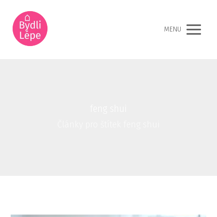
MENU
feng shui
Články pro štítek feng shui