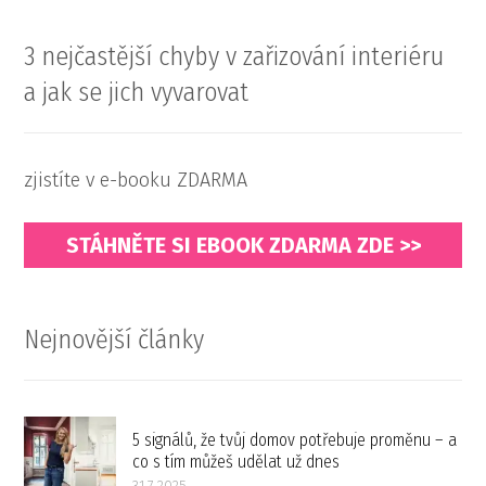
3 nejčastější chyby v zařizování interiéru
a jak se jich vyvarovat
zjistíte v e-booku ZDARMA
STÁHNĚTE SI EBOOK ZDARMA ZDE >>
Nejnovější články
5 signálů, že tvůj domov potřebuje proměnu – a
co s tím můžeš udělat už dnes
31.7.2025