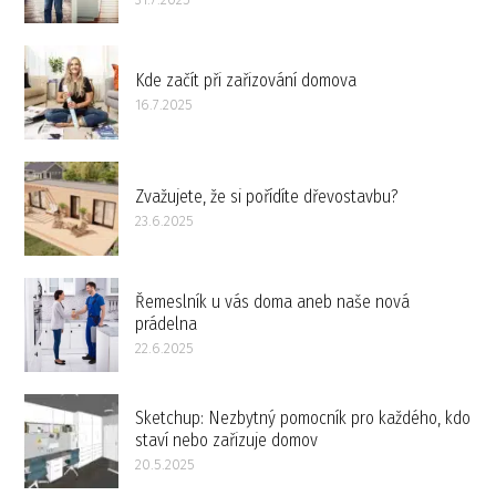
Kde začít při zařizování domova
16.7.2025
Zvažujete, že si pořídíte dřevostavbu?
23.6.2025
Řemeslník u vás doma aneb naše nová
prádelna
22.6.2025
Sketchup: Nezbytný pomocník pro každého, kdo
staví nebo zařizuje domov
20.5.2025