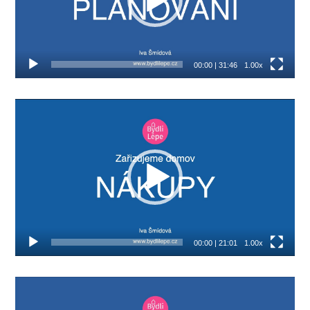
00:00
|
31:46
1.00x
Video
přehrávač
00:00
|
21:01
1.00x
Video
přehrávač