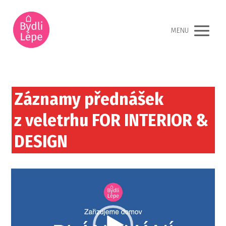
MENU
Záznamy přednášek
z veletrhu FOR INTERIOR &
DESIGN
Video
přehrávač