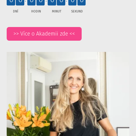
DNÍ
HODIN
MINUT
SEKUND
>> Více o Akademii zde <<