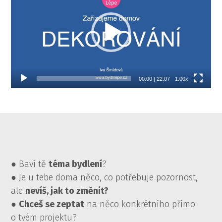
00:00
|
22:07
1.00x
● Baví tě
téma bydlení
?
● Je u tebe doma něco, co potřebuje pozornost,
ale
nevíš, jak to změnit?
●
Chceš se zeptat
na něco konkrétního přímo
o tvém projektu?