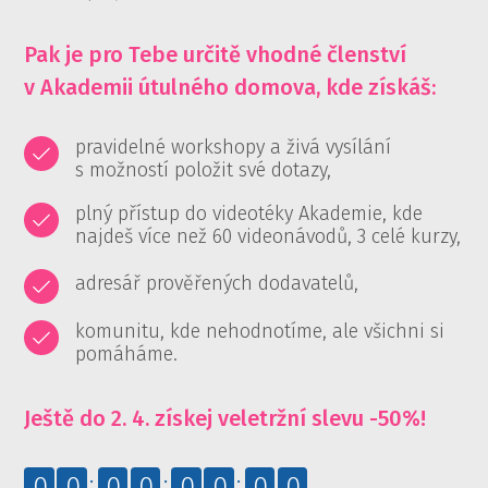
Pak je pro Tebe určitě vhodné členství
v Akademii útulného domova, kde získáš:
pravidelné workshopy a živá vysílání
s možností položit své dotazy,
plný přístup do videotéky Akademie, kde
najdeš více než 60 videonávodů, 3 celé kurzy,
adresář prověřených dodavatelů,
komunitu, kde nehodnotíme, ale všichni si
pomáháme.
Ještě do 2. 4. získej veletržní slevu -50%!
0
0
0
0
0
0
0
0