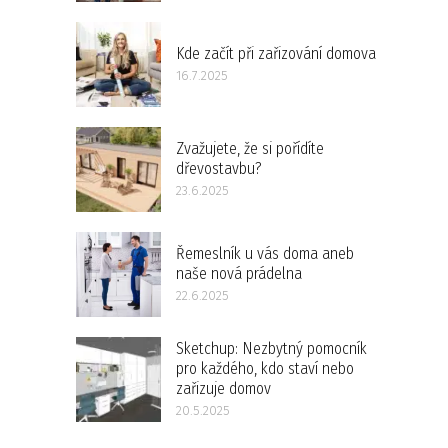
Kde začít při zařizování domova
16.7.2025
Zvažujete, že si pořídíte
dřevostavbu?
23.6.2025
Řemeslník u vás doma aneb
naše nová prádelna
22.6.2025
Sketchup: Nezbytný pomocník
pro každého, kdo staví nebo
zařizuje domov
20.5.2025