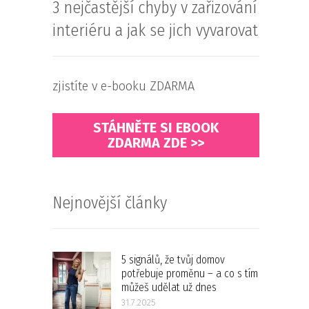
3 nejčastější chyby v zařizování
interiéru a jak se jich vyvarovat
zjistíte v e-booku ZDARMA
STÁHNĚTE SI EBOOK
ZDARMA ZDE >>
Nejnovější články
5 signálů, že tvůj domov
potřebuje proměnu – a co s tím
můžeš udělat už dnes
31.7.2025