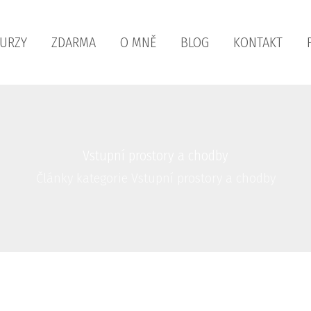
KURZY
ZDARMA
O MNĚ
BLOG
KONTAKT
Vstupní prostory a chodby
Články kategorie Vstupní prostory a chodby