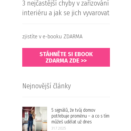
3 nejčastější chyby v zařizování
interiéru a jak se jich vyvarovat
zjistíte v e-booku ZDARMA
STÁHNĚTE SI EBOOK
ZDARMA ZDE >>
Nejnovější články
5 signálů, že tvůj domov
potřebuje proměnu – a co s tím
můžeš udělat už dnes
31.7.2025