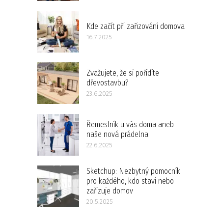
Kde začít při zařizování domova
16.7.2025
Zvažujete, že si pořídíte
dřevostavbu?
23.6.2025
Řemeslník u vás doma aneb
naše nová prádelna
22.6.2025
Sketchup: Nezbytný pomocník
pro každého, kdo staví nebo
zařizuje domov
20.5.2025