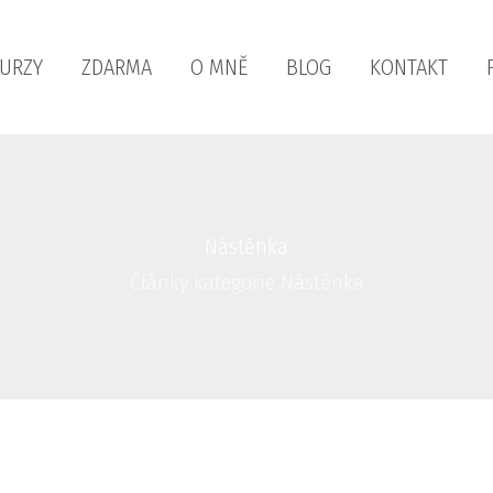
KURZY
ZDARMA
O MNĚ
BLOG
KONTAKT
Nástěnka
Články kategorie Nástěnka