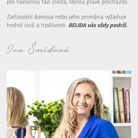
pro náročnou fázi života, kterou právě procházíte.
Zařizování domova nebo jeho proměna vyžaduje
hodně úsilí a trpělivosti.
BELIDA vás vždy podrží.
Iva Šmídová