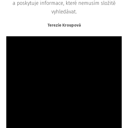
a poskytuje informace, které nemusím složitě
vyhledávat.
Terezie Kroupová
Video
přehrávač