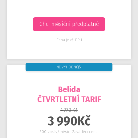
Chci měsíční předplatné
Cena je vč. DPH
NEJVÝHODNĚJŠÍ
Belida
ČTVRTLETNÍ TARIF
4 770 Kč
3 990Kč
300 zpráv/měsíc. Zaváděcí cena.