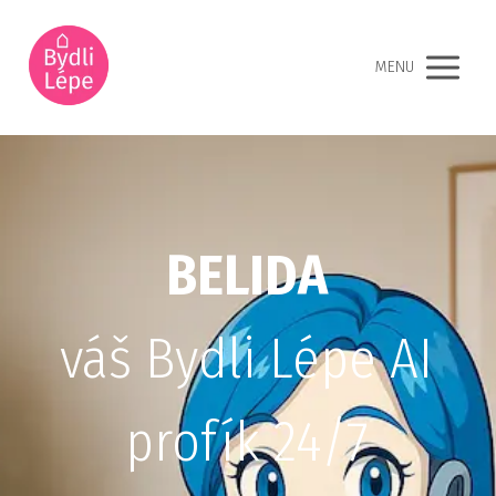
MENU
BELIDA
váš Bydli Lépe AI
profík 24/7