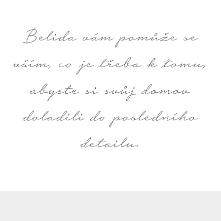
Belida vám pomůže se
vším, co je třeba k tomu,
abyste si svůj domov
doladili do posledního
detailu.