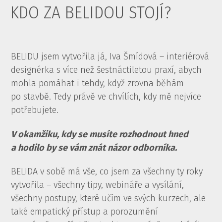
KDO ZA BELIDOU STOJÍ?
BELIDU jsem vytvořila já, Iva Šmídová – interiérová
designérka s více než šestnáctiletou praxí, abych
mohla pomáhat i tehdy, když zrovna běhám
po stavbě. Tedy právě ve chvílích, kdy mě nejvíce
potřebujete.
V okamžiku, kdy se musíte rozhodnout hned
a hodilo by se vám znát názor odborníka.
BELIDA v sobě má vše, co jsem za všechny ty roky
vytvořila – všechny tipy, webináře a vysílání,
všechny postupy, které učím ve svých kurzech, ale
také empatický přístup a porozumění