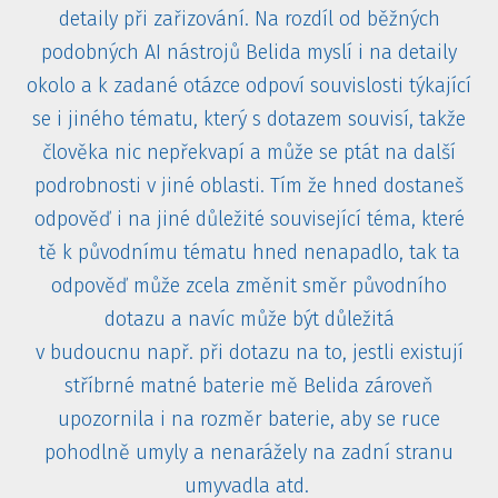
detaily při zařizování. Na rozdíl od běžných
podobných AI nástrojů Belida myslí i na detaily
okolo a k zadané otázce odpoví souvislosti týkající
se i jiného tématu, který s dotazem souvisí, takže
člověka nic nepřekvapí a může se ptát na další
podrobnosti v jiné oblasti. Tím že hned dostaneš
odpověď i na jiné důležité související téma, které
tě k původnímu tématu hned nenapadlo, tak ta
odpověď může zcela změnit směr původního
dotazu a navíc může být důležitá
v budoucnu např. při dotazu na to, jestli existují
stříbrné matné baterie mě Belida zároveň
upozornila i na rozměr baterie, aby se ruce
pohodlně umyly a nenarážely na zadní stranu
umyvadla atd.