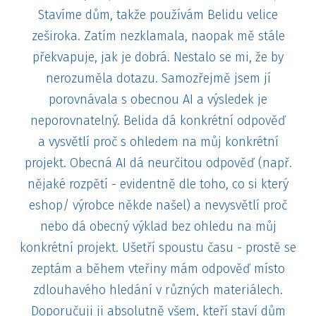
Stavíme dům, takže používám Belidu velice
zeširoka. Zatím nezklamala, naopak mě stále
překvapuje, jak je dobrá. Nestalo se mi, že by
nerozuměla dotazu. Samozřejmě jsem jí
porovnávala s obecnou AI a výsledek je
neporovnatelný. Belida dá konkrétní odpověď
a vysvětlí proč s ohledem na můj konkrétní
projekt. Obecná AI dá neurčitou odpověď (např.
nějaké rozpětí - evidentně dle toho, co si který
eshop/ výrobce někde našel) a nevysvětlí proč
nebo dá obecný výklad bez ohledu na můj
konkrétní projekt. Ušetří spoustu času - prostě se
zeptám a během vteřiny mám odpověď místo
zdlouhavého hledání v různých materiálech.
Doporučuji ji absolutně všem, kteří staví dům