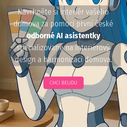
Navrhněte si interiér vašeho
domova za pomoci první české
odborné AI asistentky
specializované na interiérový
design a harmonizaci domova.
CHCI BELIDU