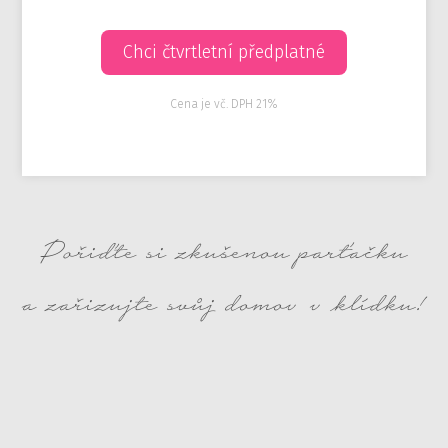
Chci čtvrtletní předplatné
Cena je vč. DPH 21%
Pořiďte si zkušenou parťačku
a zařizujte svůj domov v klídku!