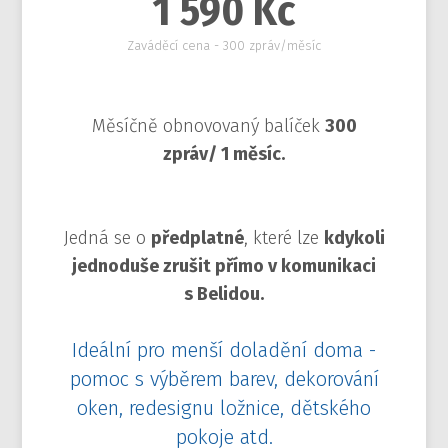
1 590 Kč
Zaváděcí cena - 300 zpráv/měsíc
Měsíčně obnovovaný balíček
300
zpráv/ 1 měsíc.
Jedná se o
předplatné
, které lze
kdykoli
jednoduše zrušit přímo v komunikaci
s Belidou.
Ideální pro menší doladění doma -
pomoc s výběrem barev, dekorování
oken, redesignu ložnice, dětského
pokoje atd.