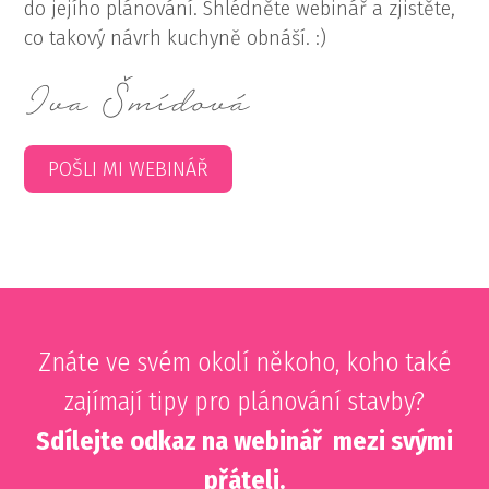
do jejího plánování. Shlédněte webinář a zjistěte,
co takový návrh kuchyně obnáší. :)
Iva Šmídová
POŠLI MI WEBINÁŘ
Znáte ve svém okolí někoho, koho také
zajímají tipy pro plánování stavby?
Sdílejte odkaz na webinář mezi svými
přáteli.