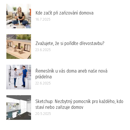
Kde začít při zařizování domova
16.7.2025
Zvažujete, že si pořídíte dřevostavbu?
23.6.2025
Řemeslník u vás doma aneb naše nová
prádelna
22.6.2025
Sketchup: Nezbytný pomocník pro každého, kdo
staví nebo zařizuje domov
20.5.2025