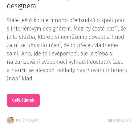
designéra
Stále ještě koluje mnoho předsudků o spolupráci
s interiérovým designérem. Mezi ty časté patří, že
je to služba, kterou si nemůžeme dovolit a hned
za ní se umístilo rčení, že to přece zvládneme
sami. Ano, jde to i svépomocí, ale je třeba si
na zařizování svépomocí vyhradit dostatek času
a naučit se alespoň základy navrhování interiéru
(například...
Celý článek
IVA ŠMÍDOVÁ
2761x
0