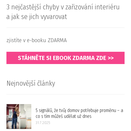
3 nejčastější chyby v zařizování interiéru
a jak se jich vyvarovat
zjistíte v e-booku ZDARMA
STÁHNĚTE SI EBOOK ZDARMA ZDE >>
Nejnovější články
5 signálů, že tvůj domov potřebuje proměnu – a
co s tím můžeš udělat už dnes
31.7.2025