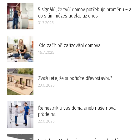
5 signálů, že tvůj domov potřebuje proměnu – a
co s tím můžeš udělat už dnes
31.7.2025
Kde začít při zařizování domova
16.7.2025
Zvažujete, že si pořídíte dřevostavbu?
23.6.2025
Řemeslník u vás doma aneb naše nová
prádelna
22.6.2025