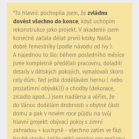
"To hlavní: pochopila jsem, že
zvládnu
dovést všechno do konce
, když uchopím
rekonstrukce jako projekt. V akademii jsem
konečně začala dělat první kroky. Našla
dobré řemeslníky (podle návodu od Ivy ).
A najednou to šlo: během posledního měsíce
jsme kompletně předělali pracovnu, doladili
detaily v dětských pokojích, vymalovali skoro
cely dům. Teď ještě dodělávám hernu ( nebo
prozatímní obývák))) a chodby (dekorace,
zrcadlo apod…) Jsem nadšena a věřím, že
do Vánoc dodělám drobnosti v obytné části
domu a pak v novém roce půjdu na svůj
hlavní projekt: obývací pokoj s zimní
zahradou + kuchyně - všechno zatím ve fázi
hrubé stavby, takže velký prostor pro realizaci