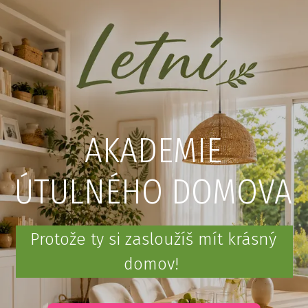
AKADEMIE
ÚTULNÉHO DOMOVA
Protože ty si zasloužíš mít krásný
domov!