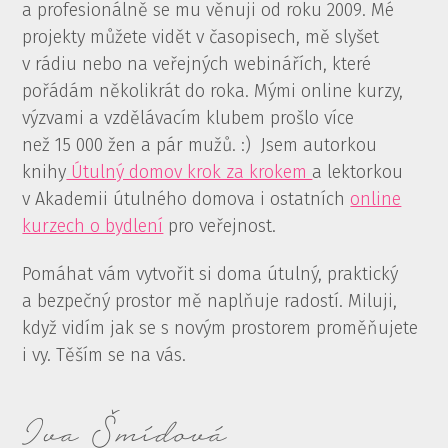
a profesionálně se mu věnuji od roku 2009. Mé
projekty můžete vidět v časopisech, mě slyšet
v rádiu nebo na veřejných webinářích, které
pořádám několikrát do roka. Mými online kurzy,
výzvami a vzdělávacím klubem prošlo více
než 15 000 žen a pár mužů. :) Jsem autorkou
knihy
Útulný domov krok za krokem
a lektorkou
v Akademii útulného domova i ostatních
online
kurzech o bydlení
pro veřejnost.
Pomáhat vám vytvořit si doma útulný, praktický
a bezpečný prostor mě naplňuje radostí. Miluji,
když vidím jak se s novým prostorem proměňujete
i vy. Těším se na vás.
Iva Šmídová