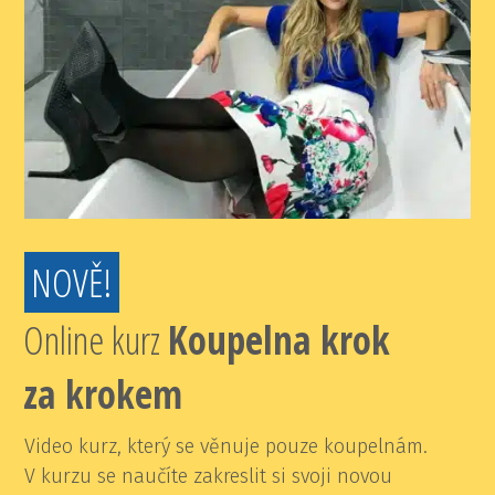
NOVĚ!
Online kurz
K
oupelna krok
za krokem
Video kurz, který se věnuje pouze koupelnám.
V kurzu se naučíte zakreslit si svoji novou