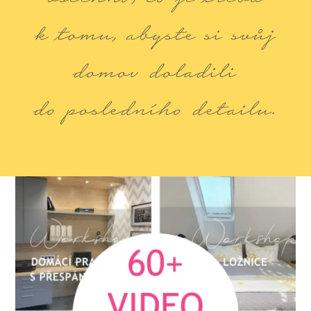
k tomu, abyste si svůj
domov doladili
do posledního detailu.