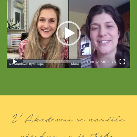
Video
přehrávač
00:00
|
29:50
1.00x
V Akademii se naučíte
všechno, co je třeba