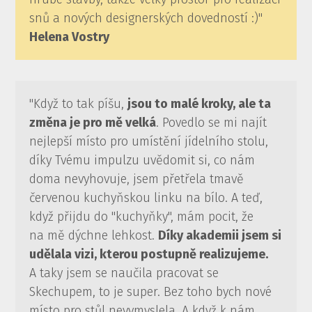
snů a nových designerských dovedností :)"
Helena Vostry
"Když to tak píšu,
jsou to malé kroky, ale ta
změna je pro mě velká
. Povedlo se mi najít
nejlepší místo pro umístění jídelního stolu,
díky Tvému impulzu uvědomit si, co nám
doma nevyhovuje, jsem přetřela tmavě
červenou kuchyňskou linku na bílo. A teď,
když přijdu do "kuchyňky", mám pocit, že
na mě dýchne lehkost.
Díky akademii jsem si
udělala vizi, kterou postupně realizujeme.
A taky jsem se naučila pracovat se
Skechupem, to je super. Bez toho bych nové
místo pro stůl nevymyslela. A když k nám