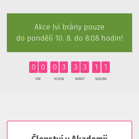
Akce lví brány pouze
do pondělí 10. 8. do 8:08 hodin!
0
0
0
3
3
3
0
9
DNÍ
HODIN
MINUT
SEKUND