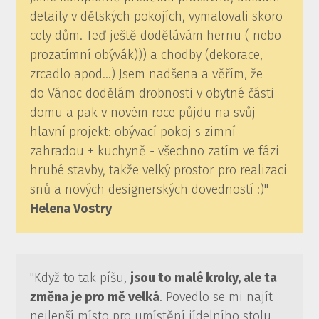
detaily v dětských pokojích, vymalovali skoro
cely dům. Teď ještě dodělávám hernu ( nebo
prozatímní obývák))) a chodby (dekorace,
zrcadlo apod…) Jsem nadšena a věřím, že
do Vánoc dodělám drobnosti v obytné části
domu a pak v novém roce půjdu na svůj
hlavní projekt: obývací pokoj s zimní
zahradou + kuchyně - všechno zatím ve fázi
hrubé stavby, takže velký prostor pro realizaci
snů a nových designerských dovedností :)"
Helena Vostry
"Když to tak píšu,
jsou to malé kroky, ale ta
změna je pro mě velká
. Povedlo se mi najít
nejlepší místo pro umístění jídelního stolu,