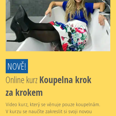
NOVĚ!
Online kurz
K
oupelna krok
za krokem
Video kurz, který se věnuje pouze koupelnám.
V kurzu se naučíte zakreslit si svoji novou