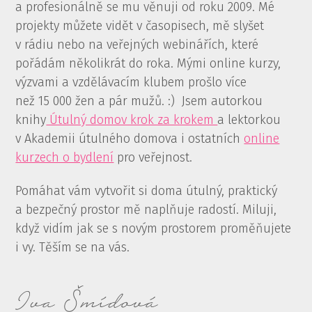
a profesionálně se mu věnuji od roku 2009. Mé
projekty můžete vidět v časopisech, mě slyšet
v rádiu nebo na veřejných webinářích, které
pořádám několikrát do roka. Mými online kurzy,
výzvami a vzdělávacím klubem prošlo více
než 15 000 žen a pár mužů. :) Jsem autorkou
knihy
Útulný domov krok za krokem
a lektorkou
v Akademii útulného domova i ostatních
online
kurzech o bydlení
pro veřejnost.
Pomáhat vám vytvořit si doma útulný, praktický
a bezpečný prostor mě naplňuje radostí. Miluji,
když vidím jak se s novým prostorem proměňujete
i vy. Těším se na vás.
Iva Šmídová