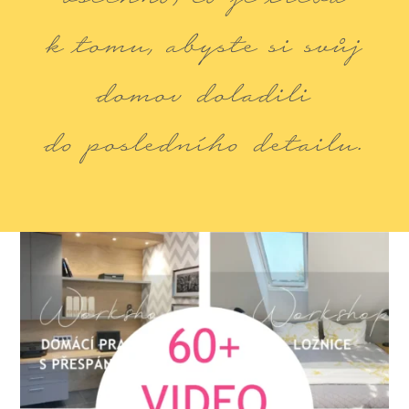
k tomu, abyste si svůj
domov doladili
do posledního detailu.