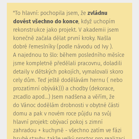
"To hlavní: pochopila jsem, že
zvládnu
dovést všechno do konce
, když uchopím
rekonstrukce jako projekt. V akademii jsem
konečně začala dělat první kroky. Našla
dobré řemeslníky (podle návodu od Ivy ).
A najednou to šlo: během posledního měsíce
jsme kompletně předělali pracovnu, doladili
detaily v dětských pokojích, vymalovali skoro
cely dům. Teď ještě dodělávám hernu ( nebo
prozatímní obývák))) a chodby (dekorace,
zrcadlo apod…) Jsem nadšena a věřím, že
do Vánoc dodělám drobnosti v obytné části
domu a pak v novém roce půjdu na svůj
hlavní projekt: obývací pokoj s zimní
zahradou + kuchyně - všechno zatím ve fázi
hrubé stavby, takže velký prostor pro realizaci