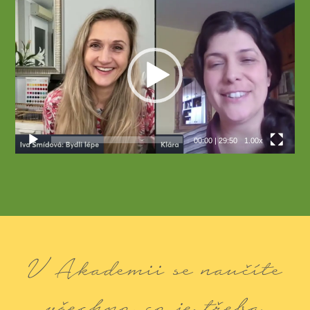
Video
přehrávač
00:00
|
29:50
1.00x
V Akademii se naučíte
všechno, co je třeba