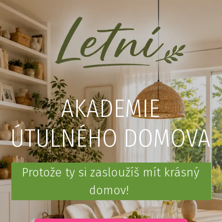
AKADEMIE
ÚTULNÉHO DOMOVA
Protože ty si zasloužíš mít krásný
domov!