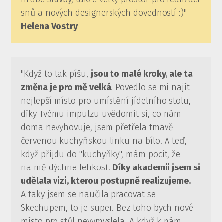
snů a nových designerských dovedností :)"
Helena Vostry
"Když to tak píšu,
jsou to malé kroky, ale ta
změna je pro mě velká
. Povedlo se mi najít
nejlepší místo pro umístění jídelního stolu,
díky Tvému impulzu uvědomit si, co nám
doma nevyhovuje, jsem přetřela tmavě
červenou kuchyňskou linku na bílo. A teď,
když přijdu do "kuchyňky", mám pocit, že
na mě dýchne lehkost.
Díky akademii jsem si
udělala vizi, kterou postupně realizujeme.
A taky jsem se naučila pracovat se
Skechupem, to je super. Bez toho bych nové
místo pro stůl nevymyslela. A když k nám