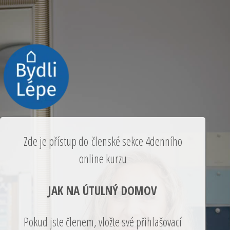
Zde je přístup do členské sekce 4denního
online kurzu
JAK NA ÚTULNÝ DOMOV
Pokud jste členem, vložte své přihlašovací