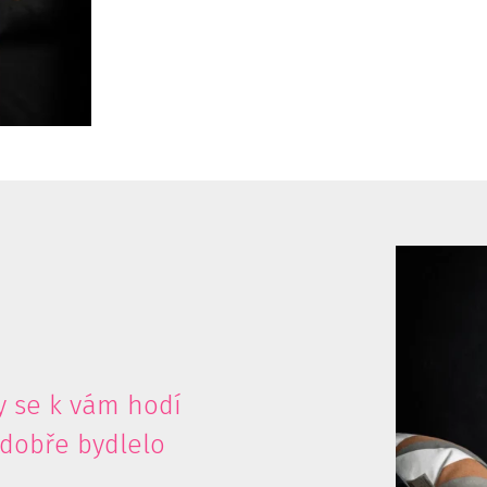
vy se k vám hodí
 dobře bydlelo