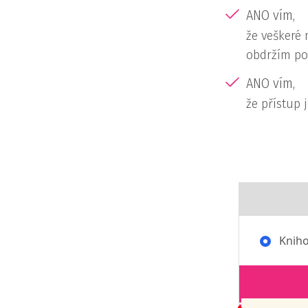
ANO vím,
že veškeré
obdržím po
ANO vím,
že přístup j
Kniho