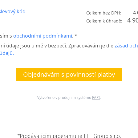
levový kód
4 
Celkem bez DPH:
4 9
Celkem k úhradě:
sím s
obchodními podmínkami
. *
ní údaje jsou u mě v bezpečí. Zpracovávám je dle
zásad oc
údajů.
Objednávám s povinností platby
Vytvořeno v prodejním systému
FAPI
.
*Prodávajícím programu je EFE Group s.r.o.