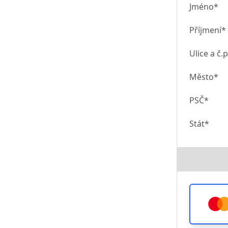
Jméno*
Příjmení*
Ulice a č.p
Město*
PSČ*
Stát*