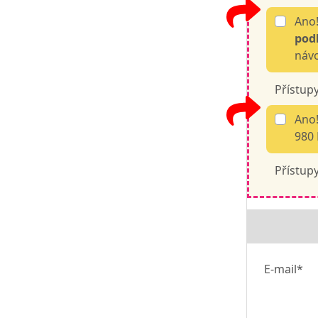
Ano!
podl
návo
Přístupy
Ano!
980 
Přístupy
E-mail*