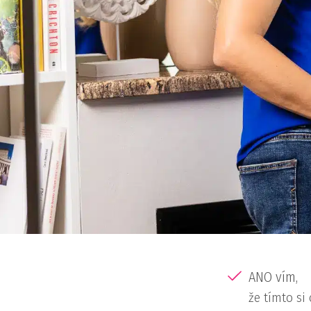
ANO vím,
že tímto s