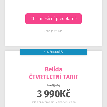
Chci měsíční předplatné
Cena je vč. DPH
NEJVÝHODNĚJŠÍ
Belida
ČTVRTLETNÍ TARIF
4 770 Kč
3 990Kč
300 zpráv/měsíc. Zaváděcí cena.