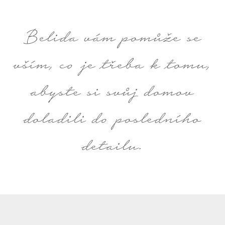
Belida vám pomůže se
vším, co je třeba k tomu,
abyste si svůj domov
doladili do posledního
detailu.