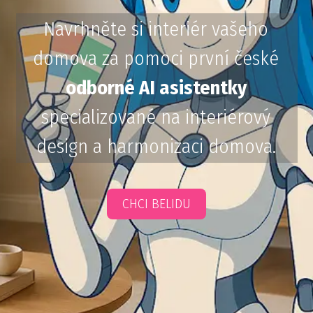
Navrhněte si interiér vašeho
domova za pomoci první české
odborné AI asistentky
specializované na interiérový
design a harmonizaci domova.
CHCI BELIDU