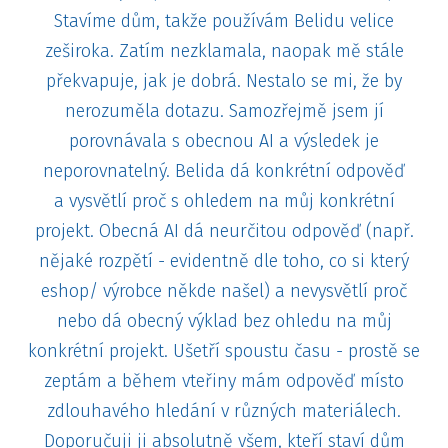
Stavíme dům, takže používám Belidu velice
zeširoka. Zatím nezklamala, naopak mě stále
překvapuje, jak je dobrá. Nestalo se mi, že by
nerozuměla dotazu. Samozřejmě jsem jí
porovnávala s obecnou AI a výsledek je
neporovnatelný. Belida dá konkrétní odpověď
a vysvětlí proč s ohledem na můj konkrétní
projekt. Obecná AI dá neurčitou odpověď (např.
nějaké rozpětí - evidentně dle toho, co si který
eshop/ výrobce někde našel) a nevysvětlí proč
nebo dá obecný výklad bez ohledu na můj
konkrétní projekt. Ušetří spoustu času - prostě se
zeptám a během vteřiny mám odpověď místo
zdlouhavého hledání v různých materiálech.
Doporučuji ji absolutně všem, kteří staví dům