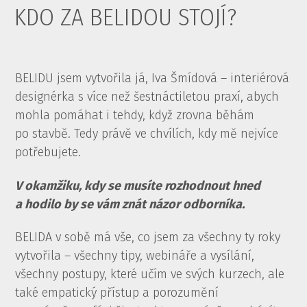
KDO ZA BELIDOU STOJÍ?
BELIDU jsem vytvořila já, Iva Šmídová – interiérová
designérka s více než šestnáctiletou praxí, abych
mohla pomáhat i tehdy, když zrovna běhám
po stavbě. Tedy právě ve chvílích, kdy mě nejvíce
potřebujete.
V okamžiku, kdy se musíte rozhodnout hned
a hodilo by se vám znát názor odborníka.
BELIDA v sobě má vše, co jsem za všechny ty roky
vytvořila – všechny tipy, webináře a vysílání,
všechny postupy, které učím ve svých kurzech, ale
také empatický přístup a porozumění