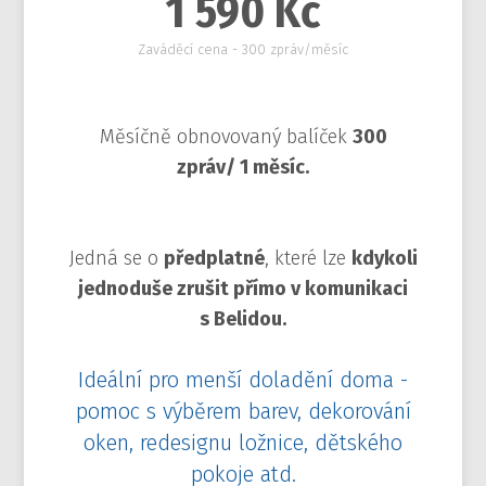
1 590 Kč
Zaváděcí cena - 300 zpráv/měsíc
Měsíčně obnovovaný balíček
300
zpráv/ 1 měsíc.
Jedná se o
předplatné
, které lze
kdykoli
jednoduše zrušit přímo v komunikaci
s Belidou.
Ideální pro menší doladění doma -
pomoc s výběrem barev, dekorování
oken, redesignu ložnice, dětského
pokoje atd.