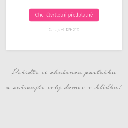
Chci čtvrtletní předplatné
Cena je vč. DPH 21%
Pořiďte si zkušenou parťačku
a zařizujte svůj domov v klídku!