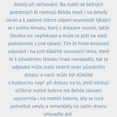
detaily při zařizování. Na rozdíl od běžných
podobných AI nástrojů Belida myslí i na detaily
okolo a k zadané otázce odpoví souvislosti týkající
se i jiného tématu, který s dotazem souvisí, takže
člověka nic nepřekvapí a může se ptát na další
podrobnosti v jiné oblasti. Tím že hned dostaneš
odpověď i na jiné důležité související téma, které
tě k původnímu tématu hned nenapadlo, tak ta
odpověď může zcela změnit směr původního
dotazu a navíc může být důležitá
v budoucnu např. při dotazu na to, jestli existují
stříbrné matné baterie mě Belida zároveň
upozornila i na rozměr baterie, aby se ruce
pohodlně umyly a nenarážely na zadní stranu
umyvadla atd.