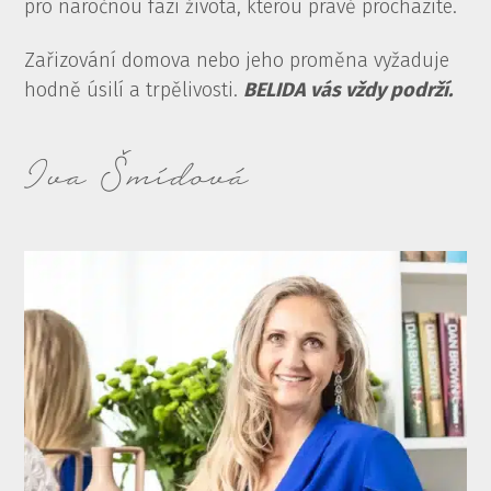
pro náročnou fázi života, kterou právě procházíte.
Zařizování domova nebo jeho proměna vyžaduje
hodně úsilí a trpělivosti.
BELIDA vás vždy podrží.
Iva Šmídová