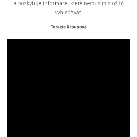
a poskytuje informace, které nemusím složitě
vyhledávat.
Terezie Kroupová
Video
přehrávač