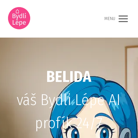
MENU
BELIDA
váš Bydli Lépe AI
profík 24/7