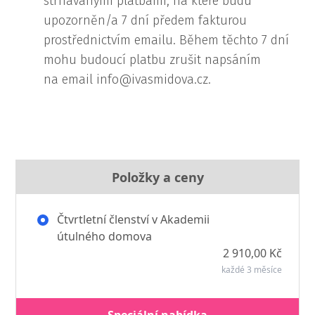
strhávanými platbami, na které budu
upozorněn/a 7 dní předem fakturou
prostřednictvím emailu. Během těchto 7 dní
mohu budoucí platbu zrušit napsáním
na email info@ivasmidova.cz.
Položky a ceny
Čtvrtletní členství v Akademii
útulného domova
2 910,00 Kč
každé 3 měsíce